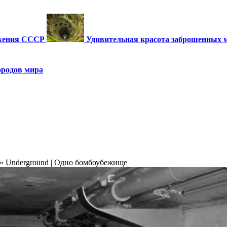
ужения СССР
Удивительная красота заброшенных 
ородов мира
»
Underground | Одно бомбоубежище