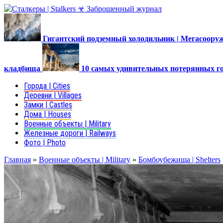
Гигантский подземный холодильник | Мегасоор
кладбища
10 самых удивительных потерянных г
Города | Cities
Деревни | Villages
Замки | Castles
Дома | Houses
Военные объекты | Military
Железные дороги | Railways
Фото | Photo
Главная
»
Военные объекты | Military
»
Бомбоубежища | Shelters