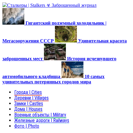
Гигантский подземный холодильник |
Мегасооружения СССР
Удивительная красота
заброшенных мест
История исчезнувшего
автомобильного кладбища
10 самых
удивительных потерянных городов мира
Города | Cities
Деревни | Villages
Замки | Castles
Дома | Houses
Военные объекты | Military
Железные дороги | Railways
Фото | Photo