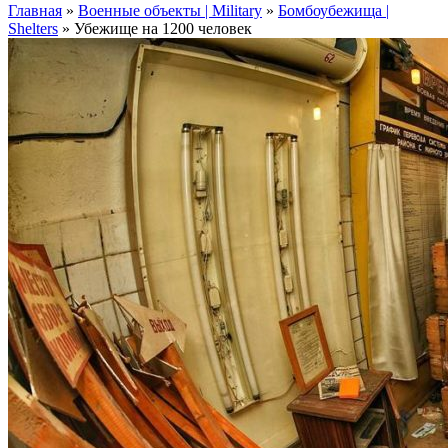
Главная
»
Военные объекты | Military
»
Бомбоубежища |
Shelters
»
Убежище на 1200 человек