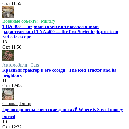
Окт
11:55
Военные объекты | Military
ТНА-400 — первый советский высокоточный
радиотелескоп | TNA-400 — the first Soviet high-precision
radio telescope
13
Окт
11:56
Автомобили | Cars
Красный трактор и его соседи | The Red Tractor and its
neighbors
11
Окт
12:08
Свалка | Dump
Где похоронены советские деньги 💰 Where is Soviet money
buried
10
Окт
12:22