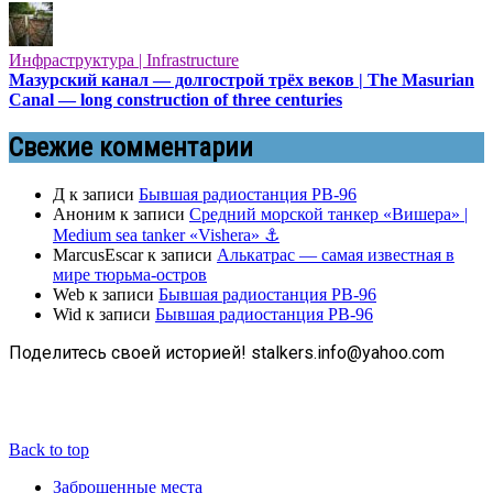
Инфраструктура | Infrastructure
Мазурский канал — долгострой трёх веков | The Masurian
Canal — long construction of three centuries
Свежие комментарии
Д
к записи
Бывшая радиостанция РВ-96
Аноним
к записи
Средний морской танкер «Вишера» |
Medium sea tanker «Vishera» ⚓
MarcusEscar
к записи
Алькатрас — самая известная в
мире тюрьма-остров
Web
к записи
Бывшая радиостанция РВ-96
Wid
к записи
Бывшая радиостанция РВ-96
Поделитесь своей историей! stalkers.info@yahoo.com
Back to top
Заброшенные места