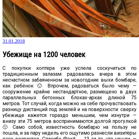
31.01.2018
Убежище на 1200 человек
С покупки коптера уже успела соскучиться по
традиционным залазам: радовалась вчера в этом
несчастном забаяненном за новогодние выхи бомбаре,
как ребёнок 🙂 Впрочем, радоваться было чему —
сооружение крайне нестандартное, размещено в двух
параллельных бетонных блоках-арках длиной 75
метров. Тот случай, когда можно на себе прочувствовать
разницу дистанций под землёй и на поверхности: сверху
убежище кажется гораздо меньшим, чем изнутри —
внизу эти 75 метров воспринимаются долгой прогулкой
🙂 Само собой, известность бомбарю на пользу не
пошла, и за пару недель его ощутимо разнесли визитёры
всех возрастов. Спасибо @exit___13 за то, что нашли, —