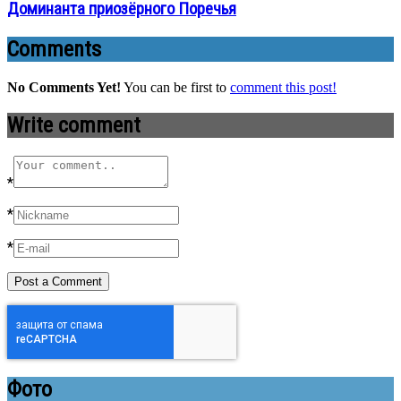
Доминанта приозёрного Поречья
Comments
No Comments Yet!
You can be first to
comment this post!
Write comment
*
*
*
Фото