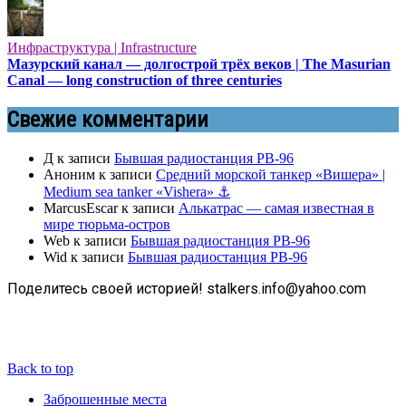
Инфраструктура | Infrastructure
Мазурский канал — долгострой трёх веков | The Masurian
Canal — long construction of three centuries
Свежие комментарии
Д
к записи
Бывшая радиостанция РВ-96
Аноним
к записи
Средний морской танкер «Вишера» |
Medium sea tanker «Vishera» ⚓
MarcusEscar
к записи
Алькатрас — самая известная в
мире тюрьма-остров
Web
к записи
Бывшая радиостанция РВ-96
Wid
к записи
Бывшая радиостанция РВ-96
Поделитесь своей историей! stalkers.info@yahoo.com
Back to top
Заброшенные места