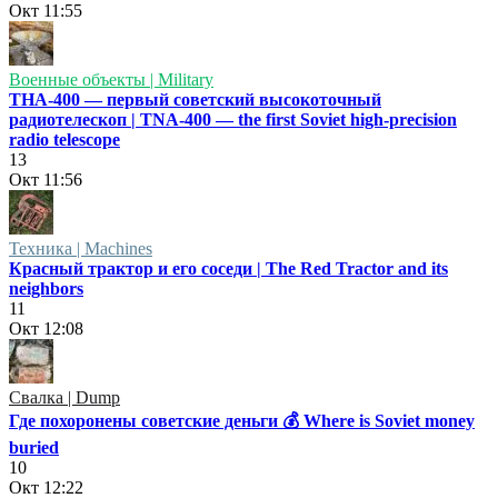
Окт
11:55
Военные объекты | Military
ТНА-400 — первый советский высокоточный
радиотелескоп | TNA-400 — the first Soviet high-precision
radio telescope
13
Окт
11:56
Техника | Machines
Красный трактор и его соседи | The Red Tractor and its
neighbors
11
Окт
12:08
Свалка | Dump
Где похоронены советские деньги 💰 Where is Soviet money
buried
10
Окт
12:22