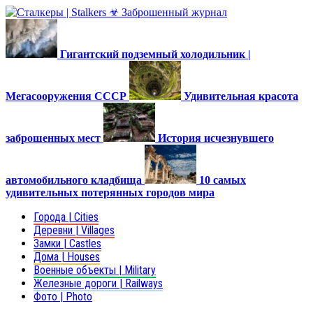
Гигантский подземный холодильник |
Мегасооружения СССР
Удивительная красота
заброшенных мест
История исчезнувшего
автомобильного кладбища
10 самых
удивительных потерянных городов мира
Города | Cities
Деревни | Villages
Замки | Castles
Дома | Houses
Военные объекты | Military
Железные дороги | Railways
Фото | Photo