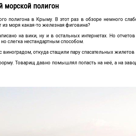
й морской полигон
ого полигона в Крыму. В этот раз в обзоре немного слаб
 из моря какая-то железная фиговина?
писано на вики, ну и в остальных интернетах. Но отчето
но слегка нестандартным способом.
с виноградом, откуда стащили пару спасательных жилетов 
форму. Товарищ давно помышлял попасть на неё, а на зав