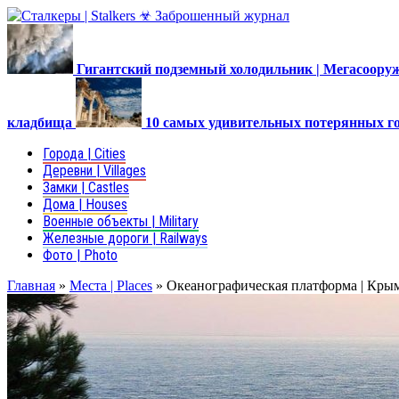
Гигантский подземный холодильник | Мегасоор
кладбища
10 самых удивительных потерянных г
Города | Cities
Деревни | Villages
Замки | Castles
Дома | Houses
Военные объекты | Military
Железные дороги | Railways
Фото | Photo
Главная
»
Места | Places
»
Океанографическая платформа | Кры