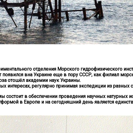
иментального отделения Морского гидрофизического инст
тот появился вна Украине еще в пору СССР, как филиал мор
оюза отошёл академии наук Украины.
х интересах, регулярно принимая экспедиции из разных с
ы состоит в обеспечении проведения научных натурных и
атформой в Европе и на сегодняшний день является един