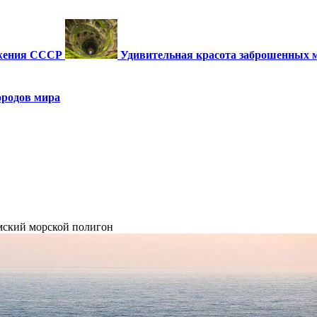
ужения СССР
Удивительная красота заброшенных 
ородов мира
мский морской полигон