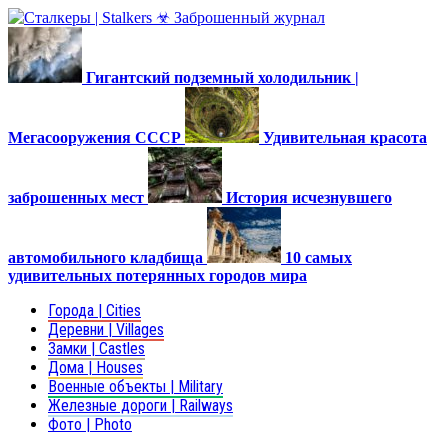
Гигантский подземный холодильник |
Мегасооружения СССР
Удивительная красота
заброшенных мест
История исчезнувшего
автомобильного кладбища
10 самых
удивительных потерянных городов мира
Города | Cities
Деревни | Villages
Замки | Castles
Дома | Houses
Военные объекты | Military
Железные дороги | Railways
Фото | Photo