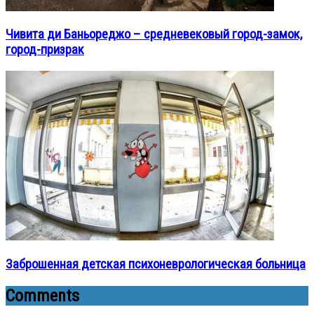
Чивита ди Баньореджо – средневековый город-замок,
город-призрак
Заброшенная детская психоневрологическая больница
Comments