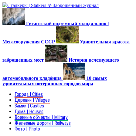
Гигантский подземный холодильник |
Мегасооружения СССР
Удивительная красота
заброшенных мест
История исчезнувшего
автомобильного кладбища
10 самых
удивительных потерянных городов мира
Города | Cities
Деревни | Villages
Замки | Castles
Дома | Houses
Военные объекты | Military
Железные дороги | Railways
Фото | Photo