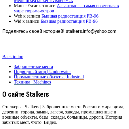
Medium sea tanker «Vishera» ⚓
MarcusEscar
к записи
Алькатрас — самая известная в
мире тюрьма-остров
Web
к записи
Бывшая радиостанция РВ-96
Wid
к записи
Бывшая радиостанция РВ-96
Поделитесь своей историей! stalkers.info@yahoo.com
Back to top
Заброшенные места
Подводный мир | Underwater
Промышленные объекты | Industrial
Техника | Machines
О сайте Stalkers
Сталкеры | Stalkers | Заброшенные места России и мира: дома,
деревни, города, замки, лагеря, заводы, промышленные и
военные объекты, базы, склады, больницы, дороги. История
забытых мест. Фото. Видео.