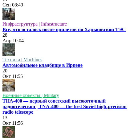
Сен
08:49
Инфраструктура | Infrastructure
Всё, что осталось после прилётов по Харьковской ТЭС
28
Апр
10:04
Техника | Machines
Автомобильное кладбище в Ирпене
20
Окт
11:55
Военные объекты | Military
ТНА-400 — первый советский высокоточный
радиотелескоп | TNA-400 — the first Soviet high-precision
radio telescope
13
Окт
11:56