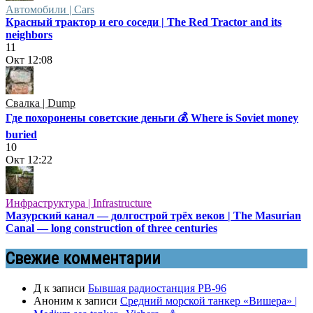
Автомобили | Cars
Красный трактор и его соседи | The Red Tractor and its
neighbors
11
Окт
12:08
Свалка | Dump
Где похоронены советские деньги 💰 Where is Soviet money
buried
10
Окт
12:22
Инфраструктура | Infrastructure
Мазурский канал — долгострой трёх веков | The Masurian
Canal — long construction of three centuries
Свежие комментарии
Д
к записи
Бывшая радиостанция РВ-96
Аноним
к записи
Средний морской танкер «Вишера» |