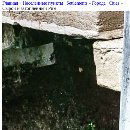
Главная
»
Населённые пункты | Settlements
»
Города | Cities
»
Сырой и затопленный Рим