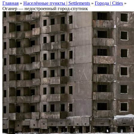
Главная
»
Населённые пункты | Settlements
»
Города | Cities
»
Оганер — недостроенный город-спутник