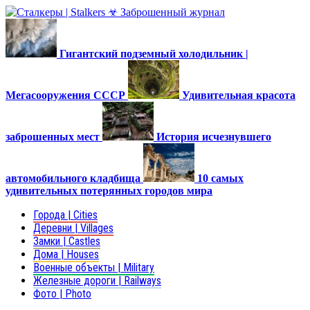
Гигантский подземный холодильник |
Мегасооружения СССР
Удивительная красота
заброшенных мест
История исчезнувшего
автомобильного кладбища
10 самых
удивительных потерянных городов мира
Города | Cities
Деревни | Villages
Замки | Castles
Дома | Houses
Военные объекты | Military
Железные дороги | Railways
Фото | Photo