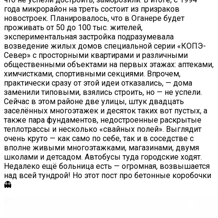
года микрорайон на треть состоит из призраков
новостроек. Планировалось, что в Оганере будет
проживать от 50 до 100 тыс. жителей,
экспериментальная застройка подразумевала
возведение жилых домов специальной серии «КОПЭ-
Север» с просторными квартирами и различными
общественными объектами на первых этажах: аптеками,
химчистками, спортивными секциями. Впрочем,
практически сразу от этой идеи отказались, — дома
заменили типовыми, взялись строить, но — не успели.
Сейчас в этом районе две улицы, штук двадцать
заселённых многоэтажек и десяток таких вот пустых, а
также пара фундаментов, недостроенные раскрытые
теплотрассы и несколько «свайных полей». Выглядит
очень круто — как само по себе, так и в соседстве с
вполне живыми многоэтажками, магазинами, двумя
школами и детсадом. Автобусы туда городские ходят.
Недалеко ещё больница есть — огромная, возвышается
над всей тундрой! Но этот пост про бетонные коробочки
👻