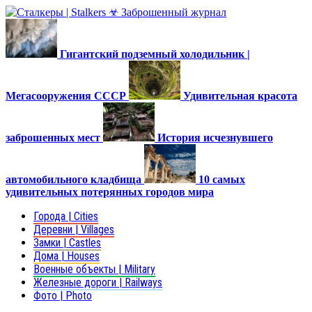
Гигантский подземный холодильник |
Мегасооружения СССР
Удивительная красота
заброшенных мест
История исчезнувшего
автомобильного кладбища
10 самых
удивительных потерянных городов мира
Города | Cities
Деревни | Villages
Замки | Castles
Дома | Houses
Военные объекты | Military
Железные дороги | Railways
Фото | Photo