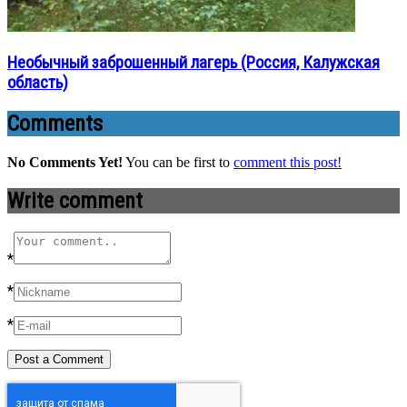
Необычный заброшенный лагерь (Россия, Калужская
область)
Comments
No Comments Yet!
You can be first to
comment this post!
Write comment
*
*
*