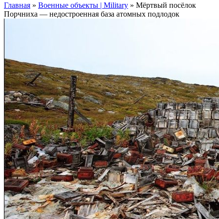
Главная
»
Военные объекты | Military
»
Мёртвый посёлок
Порчниха — недостроенная база атомных подлодок