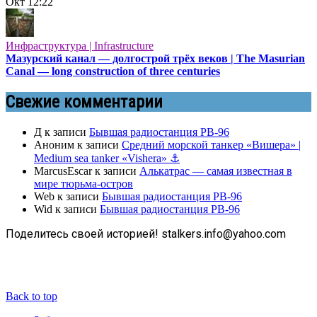
Окт
12:22
Инфраструктура | Infrastructure
Мазурский канал — долгострой трёх веков | The Masurian
Canal — long construction of three centuries
Свежие комментарии
Д
к записи
Бывшая радиостанция РВ-96
Аноним
к записи
Средний морской танкер «Вишера» |
Medium sea tanker «Vishera» ⚓
MarcusEscar
к записи
Алькатрас — самая известная в
мире тюрьма-остров
Web
к записи
Бывшая радиостанция РВ-96
Wid
к записи
Бывшая радиостанция РВ-96
Поделитесь своей историей! stalkers.info@yahoo.com
Back to top