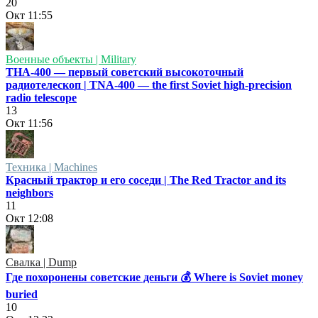
20
Окт
11:55
Военные объекты | Military
ТНА-400 — первый советский высокоточный
радиотелескоп | TNA-400 — the first Soviet high-precision
radio telescope
13
Окт
11:56
Техника | Machines
Красный трактор и его соседи | The Red Tractor and its
neighbors
11
Окт
12:08
Свалка | Dump
Где похоронены советские деньги 💰 Where is Soviet money
buried
10