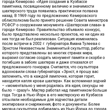
города Кемерово. «Идея создания в Кузбассе
памятника, посвященному величию и значимости
шахтерского труда появилась практически полвека
назад. В 1969 году по предложению Кемеровского
облисполкома было принято решение Совета министров
РСФСР о сооружении монумента «Шахтерская слава» в
городе Кемерово. Правительство объявило конкурс,
было представлено несколько проектов, но ни один из
них тогда не был реализован. Ситуация изменилась
после встречи в 2002 г. губернатора Амана Тулеева с
Эрнстом Неизвестным. Знаменитый скульптор, работы
которого представлены во многих странах мира,
выразил согласие создать монумент памяти и скорби о
погибших в забоях шахтерах и даже отказался от
предложенного гонорара. Считается, что скульптора
вдохновили слова губернатора: «Эрнст, я прошу вас
запомнить, что в каждой лампочке, которая горит,
находится капля крови шахтера». Как вспоминал зодчий
– «моментально у меня родилась эта идея, секунды не
было — сразу!». Мастер работал над памятником больше
года. Тогда в Нью-Йорк в его мастерскую из Кузбасса
отсылали необходимые для зодчества детали
экипировки и снаряжения, фото и документы. Более
месяца скульптура добиралась из Нью-Йорка до города