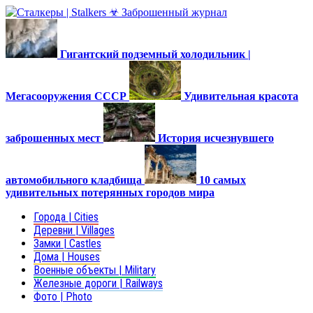
Гигантский подземный холодильник |
Мегасооружения СССР
Удивительная красота
заброшенных мест
История исчезнувшего
автомобильного кладбища
10 самых
удивительных потерянных городов мира
Города | Cities
Деревни | Villages
Замки | Castles
Дома | Houses
Военные объекты | Military
Железные дороги | Railways
Фото | Photo