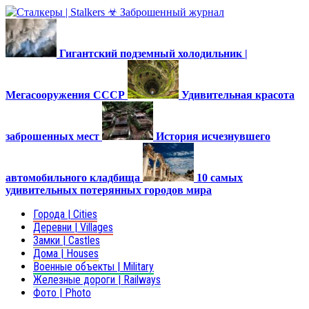
Гигантский подземный холодильник |
Мегасооружения СССР
Удивительная красота
заброшенных мест
История исчезнувшего
автомобильного кладбища
10 самых
удивительных потерянных городов мира
Города | Cities
Деревни | Villages
Замки | Castles
Дома | Houses
Военные объекты | Military
Железные дороги | Railways
Фото | Photo