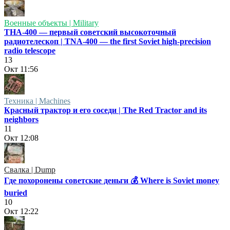
Военные объекты | Military
ТНА-400 — первый советский высокоточный
радиотелескоп | TNA-400 — the first Soviet high-precision
radio telescope
13
Окт
11:56
Техника | Machines
Красный трактор и его соседи | The Red Tractor and its
neighbors
11
Окт
12:08
Свалка | Dump
Где похоронены советские деньги 💰 Where is Soviet money
buried
10
Окт
12:22