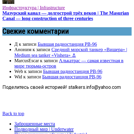
Инфраструктура | Infrastructure
Мазурский канал — долгострой трёх веков | The Masurian
Canal — long construction of three centuries
Свежие комментарии
Д
к записи
Бывшая радиостанция РВ-96
Аноним
к записи
Средний морской танкер «Вишера» |
Medium sea tanker «Vishera» ⚓
MarcusEscar
к записи
Алькатрас — самая известная в
мире тюрьма-остров
Web
к записи
Бывшая радиостанция РВ-96
Wid
к записи
Бывшая радиостанция РВ-96
Поделитесь своей историей! stalkers.info@yahoo.com
Back to top
Заброшенные места
Подводный мир | Underwater