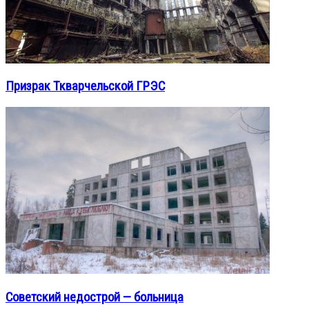
Призрак Ткварчельской ГРЭС
Советский недострой — больница