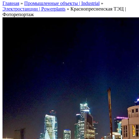
Главная
»
Промышленные объекты | Industrial
»
Электростанции | Powerplants
»
Краснопресненская ТЭЦ |
Фоторепортаж