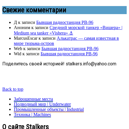
Свежие комментарии
Д
к записи
Бывшая радиостанция РВ-96
Аноним
к записи
Средний морской танкер «Вишера» |
Medium sea tanker «Vishera» ⚓
MarcusEscar
к записи
Алькатрас — самая известная в
мире тюрьма-остров
Web
к записи
Бывшая радиостанция РВ-96
Wid
к записи
Бывшая радиостанция РВ-96
Поделитесь своей историей! stalkers.info@yahoo.com
Back to top
Заброшенные места
Подводный мир | Underwater
Промышленные объекты | Industrial
Техника | Machines
О сайте Stalkers