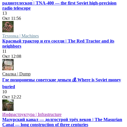
радиотелескоп | TNA-400 — the first Soviet high-precision
radio telescope
13
Окт
11:56
Техника | Machines
Красный трактор и его соседи | The Red Tractor and its
neighbors
11
Окт
12:08
Свалка | Dump
Где похоронены советские деньги 💰 Where is Soviet money
buried
10
Окт
12:22
Инфраструктура | Infrastructure
Мазурский канал — долгострой трёх веков | The Masurian
Canal — long construction of three centuries