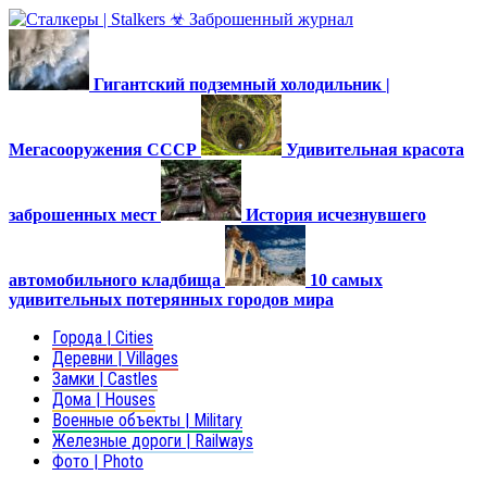
Гигантский подземный холодильник |
Мегасооружения СССР
Удивительная красота
заброшенных мест
История исчезнувшего
автомобильного кладбища
10 самых
удивительных потерянных городов мира
Города | Cities
Деревни | Villages
Замки | Castles
Дома | Houses
Военные объекты | Military
Железные дороги | Railways
Фото | Photo