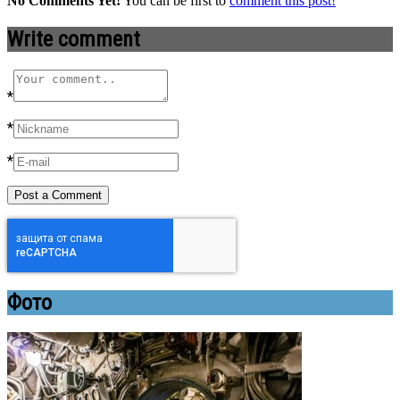
No Comments Yet!
You can be first to
comment this post!
Write comment
*
*
*
Фото