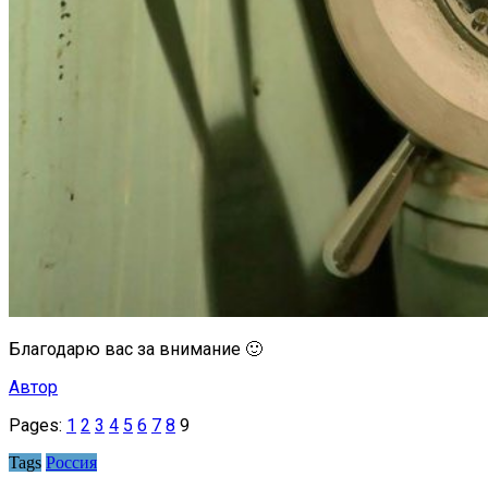
Благодарю вас за внимание 🙂
Автор
Pages:
1
2
3
4
5
6
7
8
9
Tags
Россия