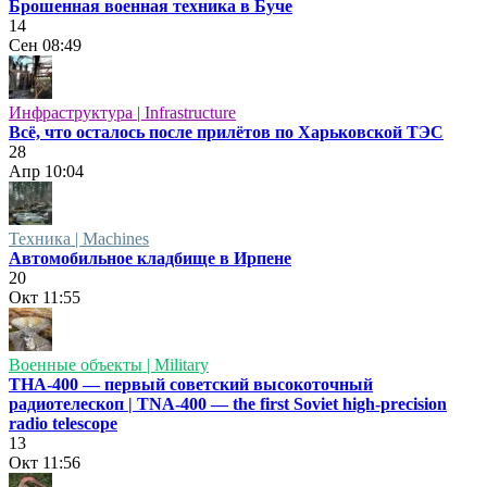
Брошенная военная техника в Буче
14
Сен
08:49
Инфраструктура | Infrastructure
Всё, что осталось после прилётов по Харьковской ТЭС
28
Апр
10:04
Техника | Machines
Автомобильное кладбище в Ирпене
20
Окт
11:55
Военные объекты | Military
ТНА-400 — первый советский высокоточный
радиотелескоп | TNA-400 — the first Soviet high-precision
radio telescope
13
Окт
11:56