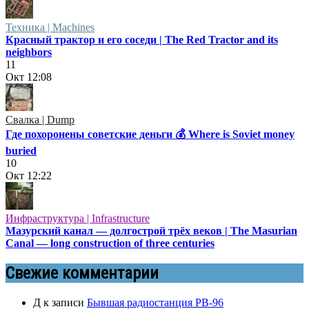
Техника | Machines
Красный трактор и его соседи | The Red Tractor and its
neighbors
11
Окт
12:08
Свалка | Dump
Где похоронены советские деньги 💰 Where is Soviet money
buried
10
Окт
12:22
Инфраструктура | Infrastructure
Мазурский канал — долгострой трёх веков | The Masurian
Canal — long construction of three centuries
Свежие комментарии
Д
к записи
Бывшая радиостанция РВ-96