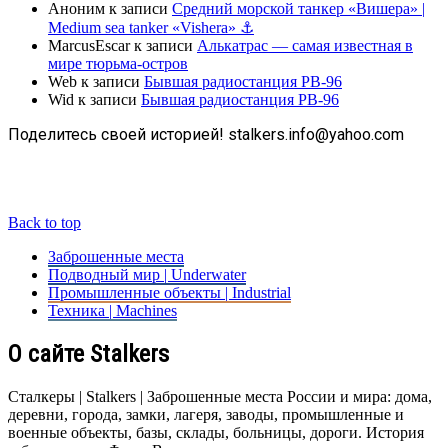
Аноним
к записи
Средний морской танкер «Вишера» |
Medium sea tanker «Vishera» ⚓
MarcusEscar
к записи
Алькатрас — самая известная в
мире тюрьма-остров
Web
к записи
Бывшая радиостанция РВ-96
Wid
к записи
Бывшая радиостанция РВ-96
Поделитесь своей историей! stalkers.info@yahoo.com
Back to top
Заброшенные места
Подводный мир | Underwater
Промышленные объекты | Industrial
Техника | Machines
О сайте Stalkers
Сталкеры | Stalkers | Заброшенные места России и мира: дома,
деревни, города, замки, лагеря, заводы, промышленные и
военные объекты, базы, склады, больницы, дороги. История