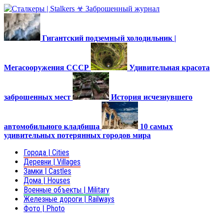
Гигантский подземный холодильник |
Мегасооружения СССР
Удивительная красота
заброшенных мест
История исчезнувшего
автомобильного кладбища
10 самых
удивительных потерянных городов мира
Города | Cities
Деревни | Villages
Замки | Castles
Дома | Houses
Военные объекты | Military
Железные дороги | Railways
Фото | Photo