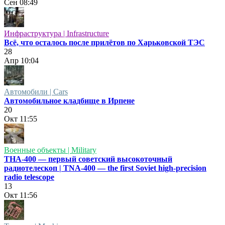
Сен
08:49
Инфраструктура | Infrastructure
Всё, что осталось после прилётов по Харьковской ТЭС
28
Апр
10:04
Автомобили | Cars
Автомобильное кладбище в Ирпене
20
Окт
11:55
Военные объекты | Military
ТНА-400 — первый советский высокоточный
радиотелескоп | TNA-400 — the first Soviet high-precision
radio telescope
13
Окт
11:56