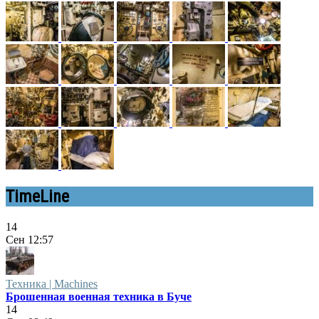
TimeLine
14
Сен
12:57
Техника | Machines
Брошенная военная техника в Буче
14