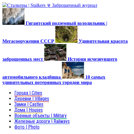
Гигантский подземный холодильник |
Мегасооружения СССР
Удивительная красота
заброшенных мест
История исчезнувшего
автомобильного кладбища
10 самых
удивительных потерянных городов мира
Города | Cities
Деревни | Villages
Замки | Castles
Дома | Houses
Военные объекты | Military
Железные дороги | Railways
Фото | Photo