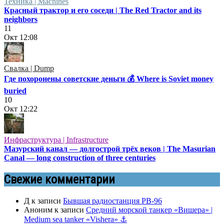
Техника | Machines
Красный трактор и его соседи | The Red Tractor and its
neighbors
11
Окт
12:08
Свалка | Dump
Где похоронены советские деньги 💰 Where is Soviet money
buried
10
Окт
12:22
Инфраструктура | Infrastructure
Мазурский канал — долгострой трёх веков | The Masurian
Canal — long construction of three centuries
Свежие комментарии
Д
к записи
Бывшая радиостанция РВ-96
Аноним
к записи
Средний морской танкер «Вишера» |
Medium sea tanker «Vishera» ⚓