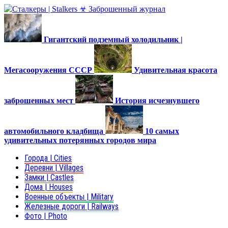
Гигантский подземный холодильник |
Мегасооружения СССР
Удивительная красота
заброшенных мест
История исчезнувшего
автомобильного кладбища
10 самых
удивительных потерянных городов мира
Города | Cities
Деревни | Villages
Замки | Castles
Дома | Houses
Военные объекты | Military
Железные дороги | Railways
Фото | Photo