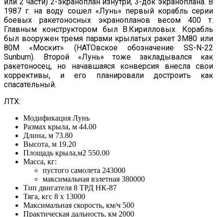
или 2 части) 2-экраноплан изнутри, 3-док экраноплана. В
1987 г. на воду сошел «Лунь» первый корабль серии
боевых ракетоносных экранопланов весом 400 т.
Главным конструктором был В.Кирилловых. Корабль
был вооружен тремя парами крылатых ракет 3М80 или
80М «Москит» (НАТОвское обозначение SS-N-22
Sunburn). Второй «Лунь» тоже закладывался как
ракетоносец, но начавшаяся конверсия внесла свои
коррективы, и его планировали достроить как
спасательный.
ЛТХ:
Модификация Лунь
Размах крыла, м 44.00
Длина, м 73.80
Высота, м 19.20
Площадь крыла,м2 550.00
Масса, кг:
пустого самолета 243000
максимальная взлетная 380000
Тип двигателя 8 ТРД НК-87
Тяга, кгс 8 х 13000
Максимальная скорость, км/ч 500
Практическая дальность, км 2000