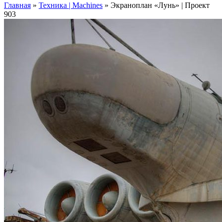
Главная
»
Техника | Machines
»
Экраноплан «Лунь» | Проект
903