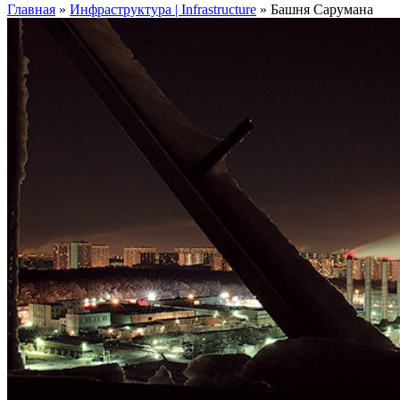
Главная
»
Инфраструктура | Infrastructure
»
Башня Cарумана