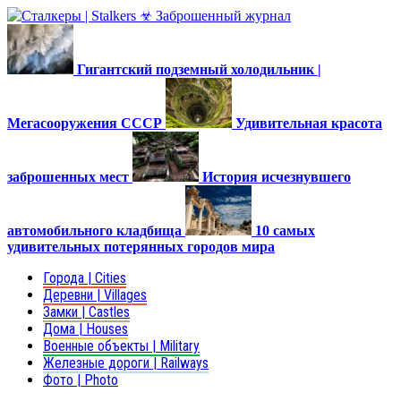
Гигантский подземный холодильник |
Мегасооружения СССР
Удивительная красота
заброшенных мест
История исчезнувшего
автомобильного кладбища
10 самых
удивительных потерянных городов мира
Города | Cities
Деревни | Villages
Замки | Castles
Дома | Houses
Военные объекты | Military
Железные дороги | Railways
Фото | Photo