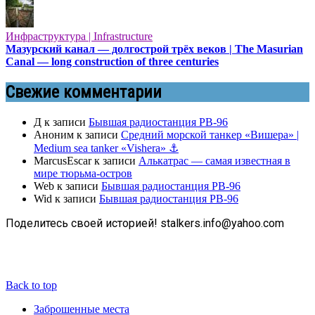
Инфраструктура | Infrastructure
Мазурский канал — долгострой трёх веков | The Masurian
Canal — long construction of three centuries
Свежие комментарии
Д
к записи
Бывшая радиостанция РВ-96
Аноним
к записи
Средний морской танкер «Вишера» |
Medium sea tanker «Vishera» ⚓
MarcusEscar
к записи
Алькатрас — самая известная в
мире тюрьма-остров
Web
к записи
Бывшая радиостанция РВ-96
Wid
к записи
Бывшая радиостанция РВ-96
Поделитесь своей историей! stalkers.info@yahoo.com
Back to top
Заброшенные места