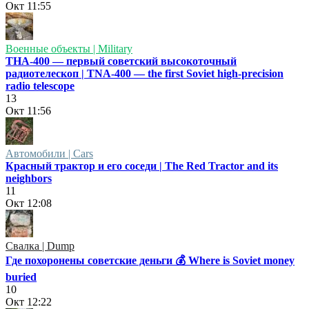
Окт
11:55
Военные объекты | Military
ТНА-400 — первый советский высокоточный
радиотелескоп | TNA-400 — the first Soviet high-precision
radio telescope
13
Окт
11:56
Автомобили | Cars
Красный трактор и его соседи | The Red Tractor and its
neighbors
11
Окт
12:08
Свалка | Dump
Где похоронены советские деньги 💰 Where is Soviet money
buried
10
Окт
12:22