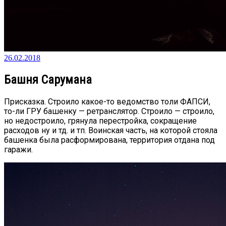
26.02.2018
Башня Cарумана
Присказка. Строило какое-то ведомство толи ФАПСИ,
то-ли ГРУ башенку — ретранслятор. Строило — строило,
но недостроило, грянула перестройка, сокращение
расходов ну и тд. и тп. Воинская часть, на которой стояла
башенка была расформирована, территория отдана под
гаражи.