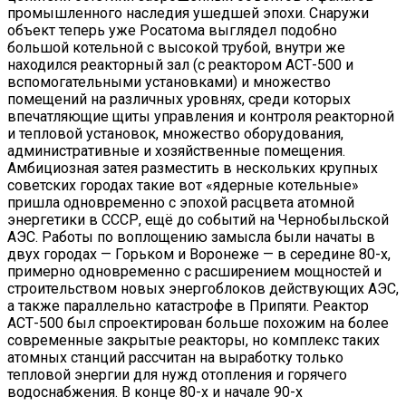
промышленного наследия ушедшей эпохи. Снаружи
объект теперь уже Росатома выглядел подобно
большой котельной с высокой трубой, внутри же
находился реакторный зал (с реактором АСТ-500 и
вспомогательными установками) и множество
помещений на различных уровнях, среди которых
впечатляющие щиты управления и контроля реакторной
и тепловой установок, множество оборудования,
административные и хозяйственные помещения.
Амбициозная затея разместить в нескольких крупных
советских городах такие вот «ядерные котельные»
пришла одновременно с эпохой расцвета атомной
энергетики в СССР, ещё до событий на Чернобыльской
АЭС. Работы по воплощению замысла были начаты в
двух городах — Горьком и Воронеже — в середине 80-х,
примерно одновременно с расширением мощностей и
строительством новых энергоблоков действующих АЭС,
а также параллельно катастрофе в Припяти. Реактор
АСТ-500 был спроектирован больше похожим на более
современные закрытые реакторы, но комплекс таких
атомных станций рассчитан на выработку только
тепловой энергии для нужд отопления и горячего
водоснабжения. В конце 80-х и начале 90-х