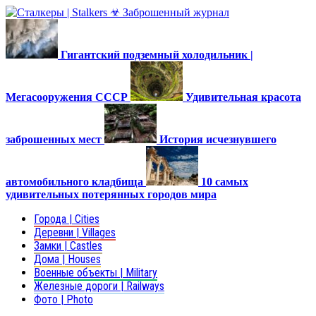
Гигантский подземный холодильник |
Мегасооружения СССР
Удивительная красота
заброшенных мест
История исчезнувшего
автомобильного кладбища
10 самых
удивительных потерянных городов мира
Города | Cities
Деревни | Villages
Замки | Castles
Дома | Houses
Военные объекты | Military
Железные дороги | Railways
Фото | Photo