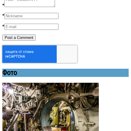
*
*
*
Фото