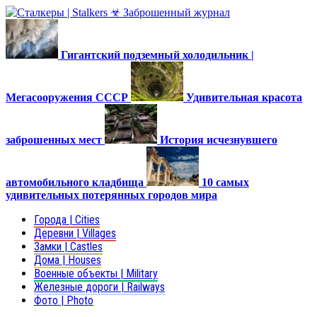
Гигантский подземный холодильник |
Мегасооружения СССР
Удивительная красота
заброшенных мест
История исчезнувшего
автомобильного кладбища
10 самых
удивительных потерянных городов мира
Города | Cities
Деревни | Villages
Замки | Castles
Дома | Houses
Военные объекты | Military
Железные дороги | Railways
Фото | Photo