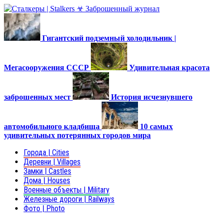
Гигантский подземный холодильник |
Мегасооружения СССР
Удивительная красота
заброшенных мест
История исчезнувшего
автомобильного кладбища
10 самых
удивительных потерянных городов мира
Города | Cities
Деревни | Villages
Замки | Castles
Дома | Houses
Военные объекты | Military
Железные дороги | Railways
Фото | Photo