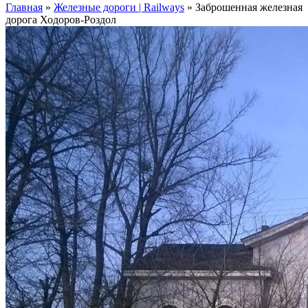
Главная
»
Железные дороги | Railways
»
Заброшенная железная
дорога Ходоров-Роздол