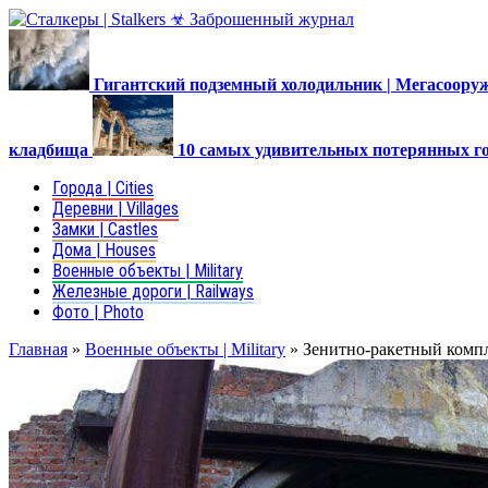
Гигантский подземный холодильник | Мегасоор
кладбища
10 самых удивительных потерянных г
Города | Cities
Деревни | Villages
Замки | Castles
Дома | Houses
Военные объекты | Military
Железные дороги | Railways
Фото | Photo
Главная
»
Военные объекты | Military
»
Зенитно-ракетный комп