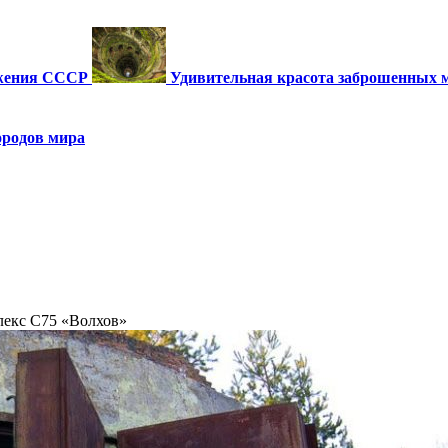
ужения СССР
Удивительная красота заброшенных 
ородов мира
лекс С75 «Волхов»