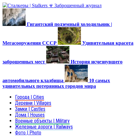
Гигантский подземный холодильник |
Мегасооружения СССР
Удивительная красота
заброшенных мест
История исчезнувшего
автомобильного кладбища
10 самых
удивительных потерянных городов мира
Города | Cities
Деревни | Villages
Замки | Castles
Дома | Houses
Военные объекты | Military
Железные дороги | Railways
Фото | Photo