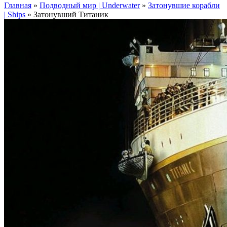
Главная
»
Подводный мир | Underwater
»
Затонувшие корабли
| Ships
»
Затонувший Титаник