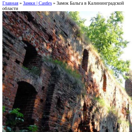
Главная
»
Замки | Castles
»
Замок Бальга в Калининградской
области