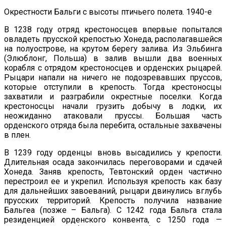
Окрестности Бальги с высоты птичьего полета. 1940-е
В 1238 году отряд крестоносцев впервые попытался
овладеть прусской крепостью Хонеда, располагавшейся
на полуострове, на крутом берегу залива. Из Эльбинга
(Элюблонг, Польша) в залив вышли два военных
корабля с отрядом крестоносцев и орденских рыцарей.
Рыцари напали на ничего не подозревавших пруссов,
которые отступили в крепость. Тогда крестоносцы
захватили и разграбили окрестные поселки. Когда
крестоносцы начали грузить добычу в лодки, их
неожиданно атаковали пруссы. Большая часть
орденского отряда была перебита, остальные захвачены
в плен.
В 1239 году орденцы вновь высадились у крепости.
Длительная осада закончилась переговорами и сдачей
Хонеда. Заняв крепость, Тевтонский орден частично
перестроил ее и укрепил. Используя крепость как базу
для дальнейших завоеваний, рыцари двинулись вглубь
прусских территорий. Крепость получила название
Бальгеа (позже – Бальга). С 1242 года Бальга стала
резиденцией орденского конвента, с 1250 года —