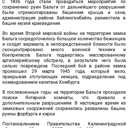
С 1836 года стали проводиться мероприятия по
сохранению руин Бальги от дальнейшего разрушения:
были отремонтированы башенная крыша и окна,
администрация района Хайлингенбайль разместила в
башне музей краеведения.
Во время Второй мировой войны на территории замка
Бальга сосредоточилось большое количество беженцев
и солдат вермахта, в непосредственной близости было
сконцентрировано много военной техники и
боеприпасов. Бальга подверглась массированному
артиллерийскому обстрелу, в результате чего была
сильно повреждена. Последний бой в районе замка
произошел 29 марта 1945 года, который вело,
прикрывая отступающих немцев, подразделение под
командованием капитана Хомбурга.
В послевоенные годы на территории Бальги проходили
поиски Янтарной комнаты, что привело к
дополнительным разрушениям. В настоящее время из
замковых сооружений сохранились развалины башни,
руины форбурга и кирхи.
Постановлением Правительства Калининградской