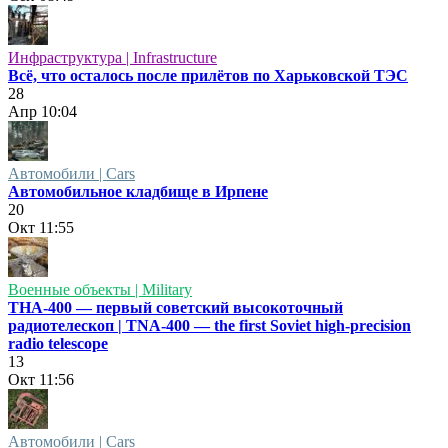
Инфраструктура | Infrastructure
Всё, что осталось после прилётов по Харьковской ТЭС
28
Апр
10:04
Автомобили | Cars
Автомобильное кладбище в Ирпене
20
Окт
11:55
Военные объекты | Military
ТНА-400 — первый советский высокоточный
радиотелескоп | TNA-400 — the first Soviet high-precision
radio telescope
13
Окт
11:56
Автомобили | Cars