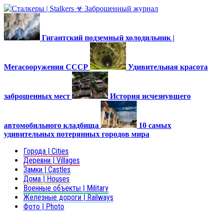
Гигантский подземный холодильник |
Мегасооружения СССР
Удивительная красота
заброшенных мест
История исчезнувшего
автомобильного кладбища
10 самых
удивительных потерянных городов мира
Города | Cities
Деревни | Villages
Замки | Castles
Дома | Houses
Военные объекты | Military
Железные дороги | Railways
Фото | Photo