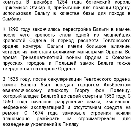
комтура. В декабре 1254 года богемский король
Пржемысл Отакар II, прибывший для помощи Ордену,
использовал Бальгу в качестве базы для похода в
Самбию.
К 1290 году закончилась перестройка Бальги в камне,
после чего крепость стала одной из мощнейших
крепостей Ордена. В период расцвета Тевтонского
ордена комтуры Бальги имели большое влияние,
четверо из них стали великими магистрами Ордена. Во
время Тринадцатилетней войны Ордена с Союзом
прусских городов и Польшей замок Бальга также
твёрдо стоял на стороне Ордена.
В 1525 году, после секуляризации Тевтонского ордена,
замок Бальга был передан герцогом Альбрехтом
евангелическому епископу Георгу фон Поленцу,
который владел Бальгой до своей смерти в 1550 году. С
1560 года началось разрушение замка, вызванное
небрежной эксплуатацией и отсутствием средств на
ремонт. С 1674 года замковые строения начали
планомерно разбирать на стройматериалы для
возведения укреплений в Пиллау.