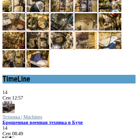
TimeLine
14
Сен
12:57
Техника | Machines
Брошенная военная техника в Буче
14
Сен
08:49