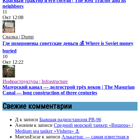
Красный трактор и его соседи | The Red Tractor and its
neighbors
11
Окт
12:08
Свалка | Dump
Где похоронены советские деньги 💰 Where is Soviet money
buried
10
Окт
12:22
Инфраструктура | Infrastructure
Мазурский канал — долгострой трёх веков | The Masurian
Canal — long construction of three centuries
Свежие комментарии
Д
к записи
Бывшая радиостанция РВ-96
Аноним
к записи
Средний морской танкер «Вишера» |
Medium sea tanker «Vishera» ⚓
MarcusEscar
к записи
Алькатрас — самая известная в