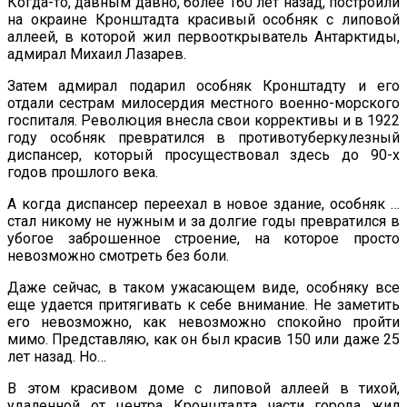
Когда-то, давным давно, более 160 лет назад, построили
на окраине Кронштадта красивый особняк с липовой
аллеей, в которой жил первооткрыватель Антарктиды,
адмирал Михаил Лазарев.
Затем адмирал подарил особняк Кронштадту и его
отдали сестрам милосердия местного военно-морского
госпиталя. Революция внесла свои коррективы и в 1922
году особняк превратился в противотуберкулезный
диспансер, который просуществовал здесь до 90-х
годов прошлого века.
А когда диспансер переехал в новое здание, особняк …
стал никому не нужным и за долгие годы превратился в
убогое заброшенное строение, на которое просто
невозможно смотреть без боли.
Даже сейчас, в таком ужасающем виде, особняку все
еще удается притягивать к себе внимание. Не заметить
его невозможно, как невозможно спокойно пройти
мимо. Представляю, как он был красив 150 или даже 25
лет назад. Но…
В этом красивом доме с липовой аллеей в тихой,
удаленной от центра Кронштадта части города жил