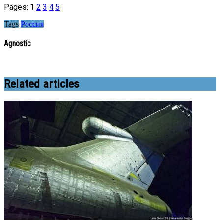
Pages:
1
2
3
4
5
Tags
Россия
Agnostic
Related articles