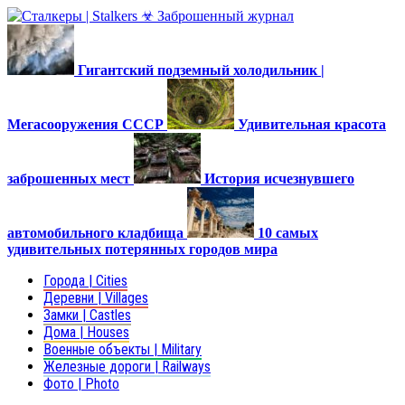
Гигантский подземный холодильник |
Мегасооружения СССР
Удивительная красота
заброшенных мест
История исчезнувшего
автомобильного кладбища
10 самых
удивительных потерянных городов мира
Города | Cities
Деревни | Villages
Замки | Castles
Дома | Houses
Военные объекты | Military
Железные дороги | Railways
Фото | Photo