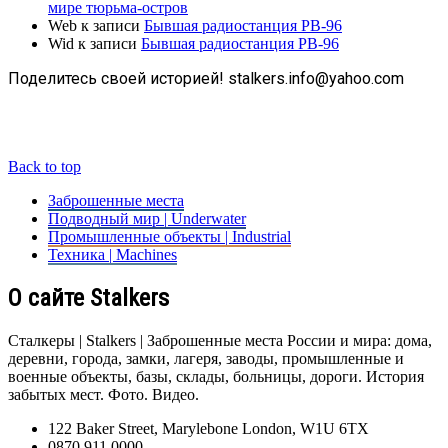
мире тюрьма-остров
Web
к записи
Бывшая радиостанция РВ-96
Wid
к записи
Бывшая радиостанция РВ-96
Поделитесь своей историей! stalkers.info@yahoo.com
Back to top
Заброшенные места
Подводный мир | Underwater
Промышленные объекты | Industrial
Техника | Machines
О сайте Stalkers
Сталкеры | Stalkers | Заброшенные места России и мира: дома,
деревни, города, замки, лагеря, заводы, промышленные и
военные объекты, базы, склады, больницы, дороги. История
забытых мест. Фото. Видео.
122 Baker Street, Marylebone London, W1U 6TX
0870 911 0000