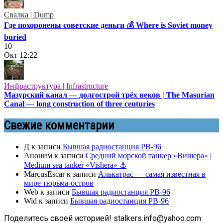
Свалка | Dump
Где похоронены советские деньги 💰 Where is Soviet money
buried
10
Окт
12:22
Инфраструктура | Infrastructure
Мазурский канал — долгострой трёх веков | The Masurian
Canal — long construction of three centuries
Свежие комментарии
Д
к записи
Бывшая радиостанция РВ-96
Аноним
к записи
Средний морской танкер «Вишера» |
Medium sea tanker «Vishera» ⚓
MarcusEscar
к записи
Алькатрас — самая известная в
мире тюрьма-остров
Web
к записи
Бывшая радиостанция РВ-96
Wid
к записи
Бывшая радиостанция РВ-96
Поделитесь своей историей! stalkers.info@yahoo.com