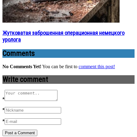
Жутковатая заброшенная операционная немецкого
уролога
Comments
No Comments Yet!
You can be first to
comment this post!
Write comment
*
*
*