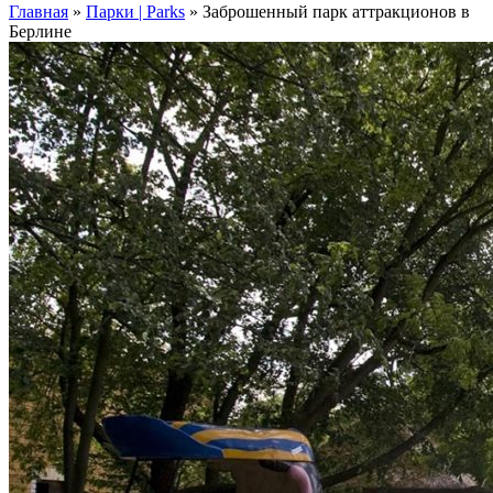
Главная
»
Парки | Parks
»
Заброшенный парк аттракционов в
Берлине