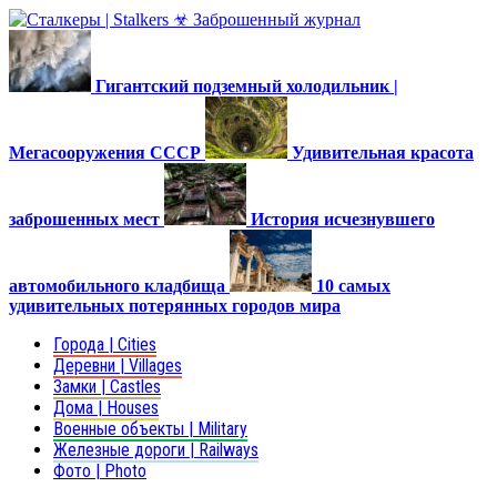
Гигантский подземный холодильник |
Мегасооружения СССР
Удивительная красота
заброшенных мест
История исчезнувшего
автомобильного кладбища
10 самых
удивительных потерянных городов мира
Города | Cities
Деревни | Villages
Замки | Castles
Дома | Houses
Военные объекты | Military
Железные дороги | Railways
Фото | Photo