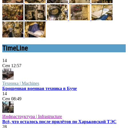
TimeLine
14
Сен
12:57
Техника | Machines
Брошенная военная техника в Буче
14
Сен
08:49
Инфраструктура | Infrastructure
Всё, что осталось после прилётов по Харьковской ТЭС
28