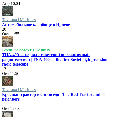
Апр
10:04
Техника | Machines
Автомобильное кладбище в Ирпене
20
Окт
11:55
Военные объекты | Military
ТНА-400 — первый советский высокоточный
радиотелескоп | TNA-400 — the first Soviet high-precision
radio telescope
13
Окт
11:56
Техника | Machines
Красный трактор и его соседи | The Red Tractor and its
neighbors
11
Окт
12:08