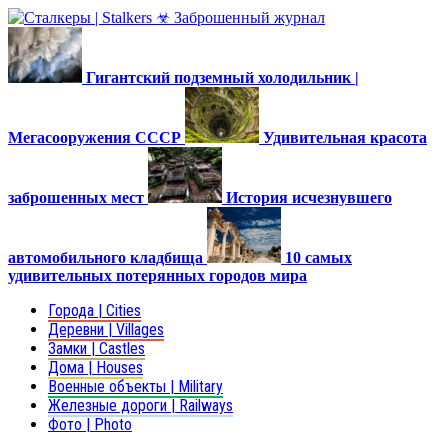
Гигантский подземный холодильник |
Мегасооружения СССР
Удивительная красота
заброшенных мест
История исчезнувшего
автомобильного кладбища
10 самых
удивительных потерянных городов мира
Города | Cities
Деревни | Villages
Замки | Castles
Дома | Houses
Военные объекты | Military
Железные дороги | Railways
Фото | Photo