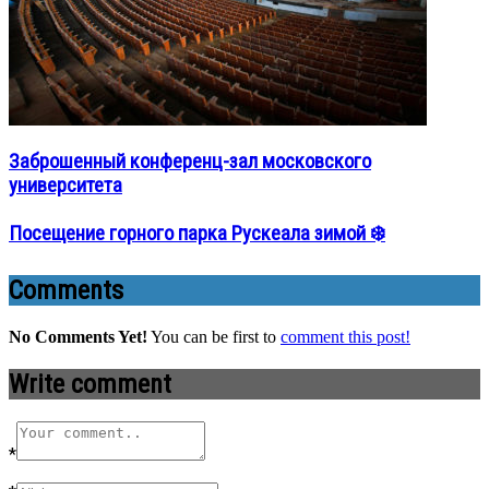
Заброшенный конференц-зал московского
университета
Посещение горного парка Рускеала зимой ❄️
Comments
No Comments Yet!
You can be first to
comment this post!
Write comment
*