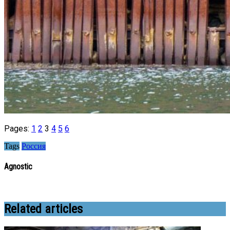
Pages:
1
2
3
4
5
6
Tags
Россия
Agnostic
Related articles