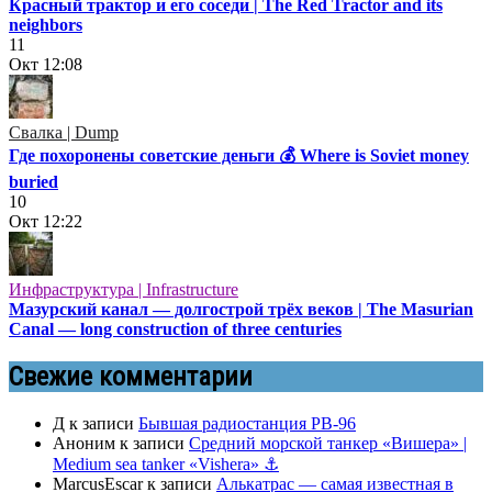
Красный трактор и его соседи | The Red Tractor and its
neighbors
11
Окт
12:08
Свалка | Dump
Где похоронены советские деньги 💰 Where is Soviet money
buried
10
Окт
12:22
Инфраструктура | Infrastructure
Мазурский канал — долгострой трёх веков | The Masurian
Canal — long construction of three centuries
Свежие комментарии
Д
к записи
Бывшая радиостанция РВ-96
Аноним
к записи
Средний морской танкер «Вишера» |
Medium sea tanker «Vishera» ⚓
MarcusEscar
к записи
Алькатрас — самая известная в