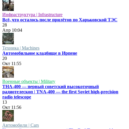
Инфраструктура | Infrastructure
Всё, что осталось после прилётов по Харьковской ТЭС
28
Апр
10:04
Техника | Machines
Автомобильное кладбище в Ирпене
20
Окт
11:55
Военные объекты | Military
ТНА-400 — первый советский высокоточный
радиотелескоп | TNA-400 — the first Soviet high-precision
radio telescope
13
Окт
11:56
Автомобили | Cars