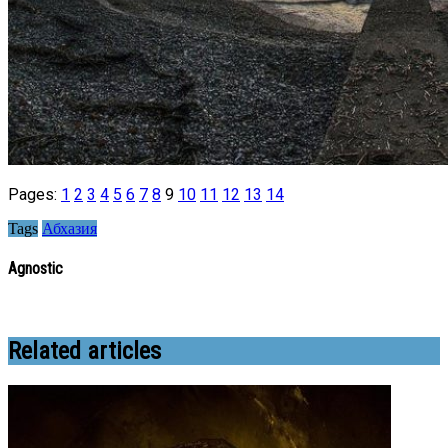
Pages:
1
2
3
4
5
6
7
8
9
10
11
12
13
14
Tags
Абхазия
Agnostic
Related articles