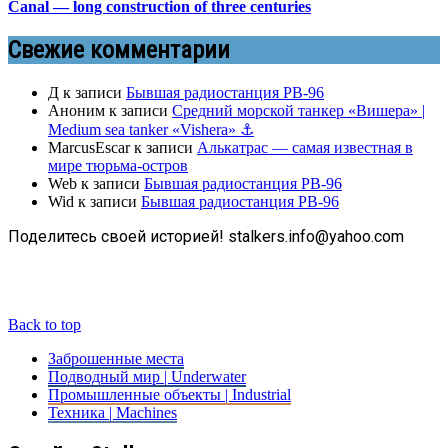
Canal — long construction of three centuries
Свежие комментарии
Д
к записи
Бывшая радиостанция РВ-96
Аноним
к записи
Средний морской танкер «Вишера» |
Medium sea tanker «Vishera» ⚓
MarcusEscar
к записи
Алькатрас — самая известная в
мире тюрьма-остров
Web
к записи
Бывшая радиостанция РВ-96
Wid
к записи
Бывшая радиостанция РВ-96
Поделитесь своей историей! stalkers.info@yahoo.com
Back to top
Заброшенные места
Подводный мир | Underwater
Промышленные объекты | Industrial
Техника | Machines