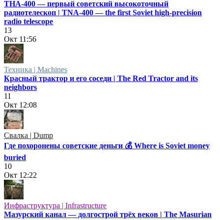
ТНА-400 — первый советский высокоточный
радиотелескоп | TNA-400 — the first Soviet high-precision
radio telescope
13
Окт
11:56
Техника | Machines
Красный трактор и его соседи | The Red Tractor and its
neighbors
11
Окт
12:08
Свалка | Dump
Где похоронены советские деньги 💰 Where is Soviet money
buried
10
Окт
12:22
Инфраструктура | Infrastructure
Мазурский канал — долгострой трёх веков | The Masurian