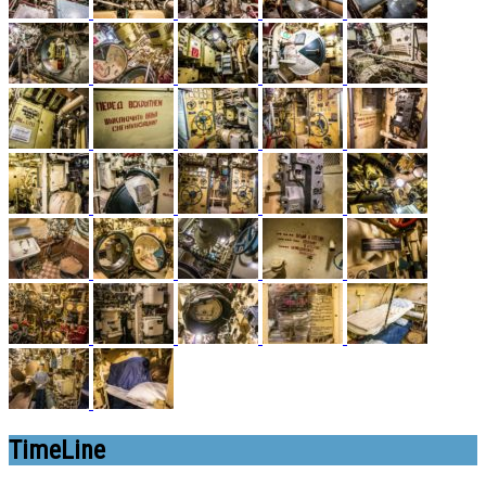
TimeLine