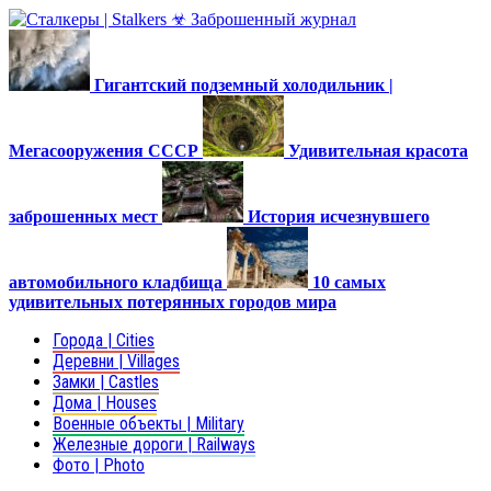
Гигантский подземный холодильник |
Мегасооружения СССР
Удивительная красота
заброшенных мест
История исчезнувшего
автомобильного кладбища
10 самых
удивительных потерянных городов мира
Города | Cities
Деревни | Villages
Замки | Castles
Дома | Houses
Военные объекты | Military
Железные дороги | Railways
Фото | Photo