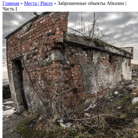
Главная
»
Места | Places
»
Заброшенные объекты Абхазии |
Часть I