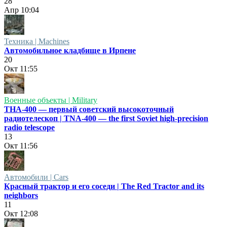
28
Апр
10:04
Техника | Machines
Автомобильное кладбище в Ирпене
20
Окт
11:55
Военные объекты | Military
ТНА-400 — первый советский высокоточный
радиотелескоп | TNA-400 — the first Soviet high-precision
radio telescope
13
Окт
11:56
Автомобили | Cars
Красный трактор и его соседи | The Red Tractor and its
neighbors
11
Окт
12:08