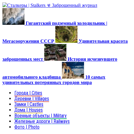
Гигантский подземный холодильник |
Мегасооружения СССР
Удивительная красота
заброшенных мест
История исчезнувшего
автомобильного кладбища
10 самых
удивительных потерянных городов мира
Города | Cities
Деревни | Villages
Замки | Castles
Дома | Houses
Военные объекты | Military
Железные дороги | Railways
Фото | Photo