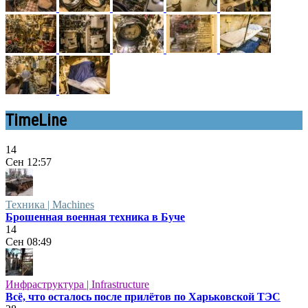
TimeLine
14
Сен
12:57
Техника | Machines
Брошенная военная техника в Буче
14
Сен
08:49
Инфраструктура | Infrastructure
Всё, что осталось после прилётов по Харьковской ТЭС