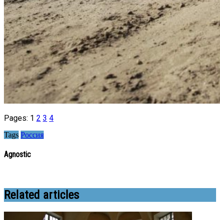
Pages:
1
2
3
4
Tags
Россия
Agnostic
Related articles