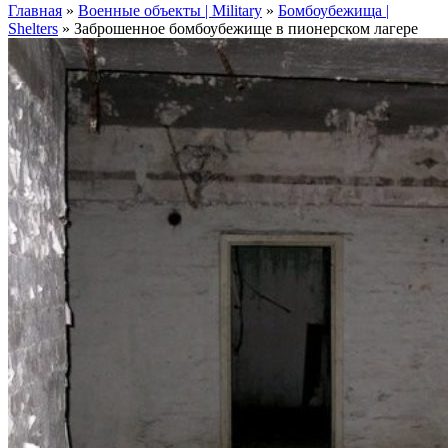
Главная
»
Военные объекты | Military
»
Бомбоубежища |
Shelters
»
Заброшенное бомбоубежище в пионерском лагере