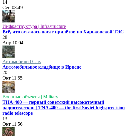
14
Сен
08:49
Инфраструктура | Infrastructure
Всё, что осталось после прилётов по Харьковской ТЭС
28
Апр
10:04
Автомобили | Cars
Автомобильное кладбище в Ирпене
20
Окт
11:55
Военные объекты | Military
ТНА-400 — первый советский высокоточный
радиотелескоп | TNA-400 — the first Soviet high-precision
radio telescope
13
Окт
11:56