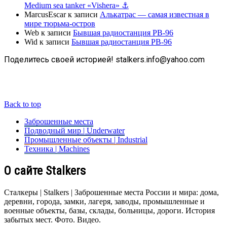
Medium sea tanker «Vishera» ⚓
MarcusEscar
к записи
Алькатрас — самая известная в
мире тюрьма-остров
Web
к записи
Бывшая радиостанция РВ-96
Wid
к записи
Бывшая радиостанция РВ-96
Поделитесь своей историей! stalkers.info@yahoo.com
Back to top
Заброшенные места
Подводный мир | Underwater
Промышленные объекты | Industrial
Техника | Machines
О сайте Stalkers
Сталкеры | Stalkers | Заброшенные места России и мира: дома,
деревни, города, замки, лагеря, заводы, промышленные и
военные объекты, базы, склады, больницы, дороги. История
забытых мест. Фото. Видео.