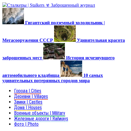
Гигантский подземный холодильник |
Мегасооружения СССР
Удивительная красота
заброшенных мест
История исчезнувшего
автомобильного кладбища
10 самых
удивительных потерянных городов мира
Города | Cities
Деревни | Villages
Замки | Castles
Дома | Houses
Военные объекты | Military
Железные дороги | Railways
Фото | Photo