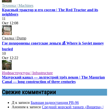
Техника | Machines
Красный трактор и его соседи | The Red Tractor and its
neighbors
11
Окт
12:08
Свалка | Dump
Где похоронены советские деньги 💰 Where is Soviet money
buried
10
Окт
12:22
Инфраструктура | Infrastructure
Мазурский канал — долгострой трёх веков | The Masurian
Canal — long construction of three centuries
Свежие комментарии
Д
к записи
Бывшая радиостанция РВ-96
Аноним
к записи
Средний морской танкер «Вишера» |