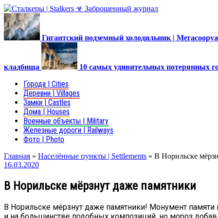
Гигантский подземный холодильник | Мегасоор
кладбища
10 самых удивительных потерянных г
Города | Cities
Деревни | Villages
Замки | Castles
Дома | Houses
Военные объекты | Military
Железные дороги | Railways
Фото | Photo
Главная
»
Населённые пункты | Settlements
»
В Норильске мёрз
16.03.2020
В Норильске мёрзнут даже памятники
В Норильске мёрзнут даже памятники! Монумент памяти 
и на большинстве подобных композиций, но мороз добавля