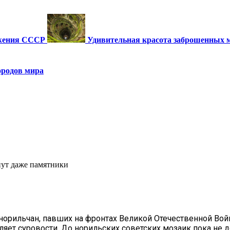
ужения СССР
Удивительная красота заброшенных 
ородов мира
нут даже памятники
норильчан, павших на фронтах Великой Отечественной Вой
ет суровости. До норильских советских мозаик пока не до