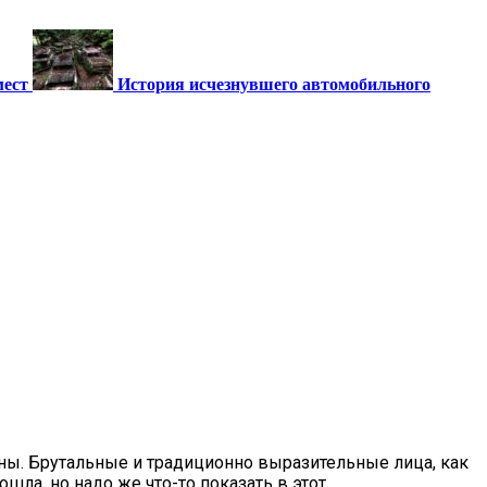
мест
История исчезнувшего автомобильного
ны. Брутальные и традиционно выразительные лица, как
шла, но надо же что-то показать в этот