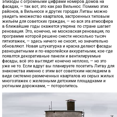
эпизоды с огромными цифрами номеров домов на
фасадах, — так вот, это как раз Вильнюс. Помимо этих
районов, в Вильнюсе и других городах Литвы можно
увидеть множество кварталов, застроенных типовым
жильём для советских граждан, — но вся эта атмосфера
в ближайшие годы окажется утеряна: по стране шагает
реновация. Это, конечно, не московская реновация, по
программе которой решено снести несколько тысяч
пятиэтажек, — здесь ничего не сносят, но значительно
обновляют. Новая штукатурка и краска делают фасады
разноцветными и по-европейски аккуратными, кое-где
появлтся декоративные панели и вентилируемые
фасады, всё это выглядит конечно неплохо, — но это
уже не то. Если вдруг вы планируете посетить Литву для
знакомства именно с этим вот советским наследием в
виде системно размеченных кварталов из серых жилых
многоэтажек с железными детскими площадками и
уютными дорожками, — поторопитесь.