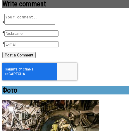
Write comment
*
*
*
Фото