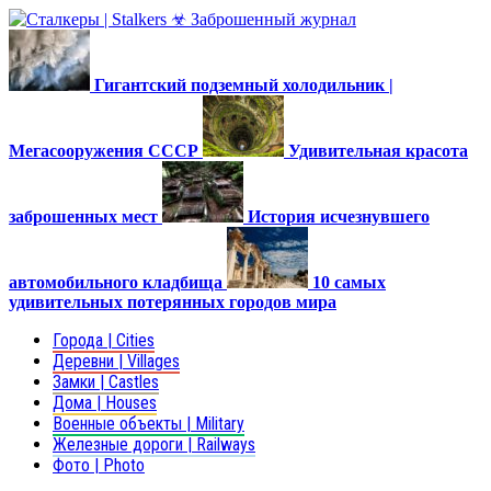
Гигантский подземный холодильник |
Мегасооружения СССР
Удивительная красота
заброшенных мест
История исчезнувшего
автомобильного кладбища
10 самых
удивительных потерянных городов мира
Города | Cities
Деревни | Villages
Замки | Castles
Дома | Houses
Военные объекты | Military
Железные дороги | Railways
Фото | Photo