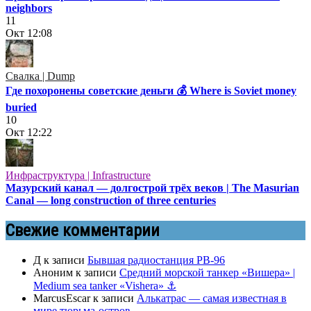
neighbors
11
Окт
12:08
Свалка | Dump
Где похоронены советские деньги 💰 Where is Soviet money
buried
10
Окт
12:22
Инфраструктура | Infrastructure
Мазурский канал — долгострой трёх веков | The Masurian
Canal — long construction of three centuries
Свежие комментарии
Д
к записи
Бывшая радиостанция РВ-96
Аноним
к записи
Средний морской танкер «Вишера» |
Medium sea tanker «Vishera» ⚓
MarcusEscar
к записи
Алькатрас — самая известная в
мире тюрьма-остров