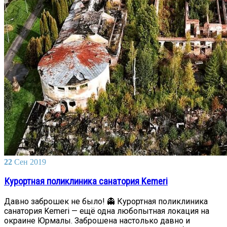
22
Сен
2019
Курортная поликлиника санатория Kemeri
Давно заброшек не было! 👻 Курортная поликлиника
санатория Kemeri — ещё одна любопытная локация на
окраине Юрмалы. Заброшена настолько давно и