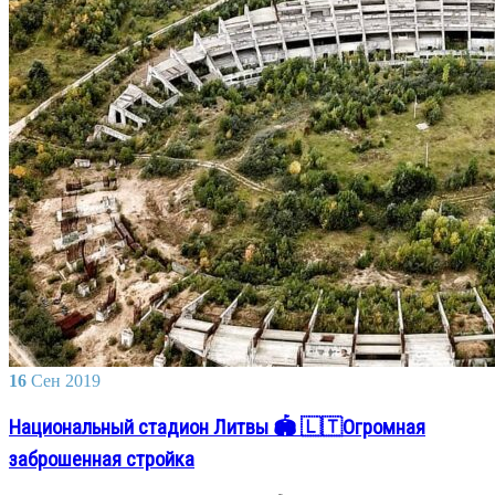
16
Сен
2019
Национальный стадион Литвы 🏟️ 🇱🇹Огромная
заброшенная стройка