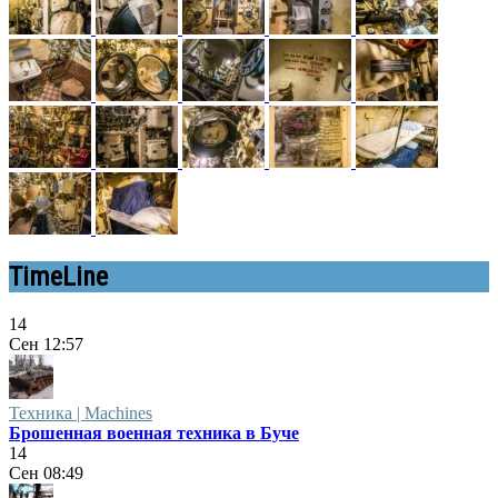
TimeLine
14
Сен
12:57
Техника | Machines
Брошенная военная техника в Буче
14
Сен
08:49