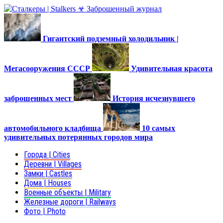
Гигантский подземный холодильник |
Мегасооружения СССР
Удивительная красота
заброшенных мест
История исчезнувшего
автомобильного кладбища
10 самых
удивительных потерянных городов мира
Города | Cities
Деревни | Villages
Замки | Castles
Дома | Houses
Военные объекты | Military
Железные дороги | Railways
Фото | Photo