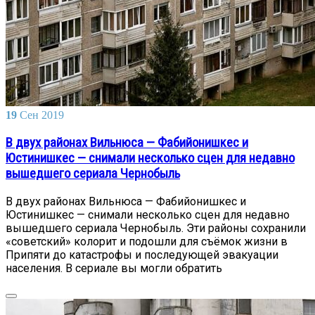
19
Сен
2019
В двух районах Вильнюса — Фабийонишкес и
Юстинишкес — снимали несколько сцен для недавно
вышедшего сериала Чернобыль
В двух районах Вильнюса — Фабийонишкес и
Юстинишкес — снимали несколько сцен для недавно
вышедшего сериала Чернобыль. Эти районы сохранили
«советский» колорит и подошли для съёмок жизни в
Припяти до катастрофы и последующей эвакуации
населения. В сериале вы могли обратить