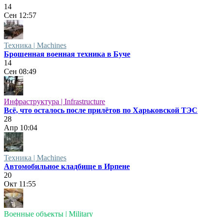
14
Сен
12:57
Техника | Machines
Брошенная военная техника в Буче
14
Сен
08:49
Инфраструктура | Infrastructure
Всё, что осталось после прилётов по Харьковской ТЭС
28
Апр
10:04
Техника | Machines
Автомобильное кладбище в Ирпене
20
Окт
11:55
Военные объекты | Military