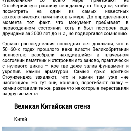
«Паломники» со всего мира приезжают на
Солсберийскую равнину неподалеку от Лондона, чтобы
посмотреть на один из самых известных
археологических памятников в мире. До определенного
момента тот факт, что монумент пребывает в
первозданном состоянии, хоть и был построен еще
друидами за 3000 лет до н. э., не подвергался сомнению.
Однако расследования последних лет доказали, что в
50–60-х годах прошлого века власти Великобритании
полностью разобрали находившийся в плачевном
состоянии памятник и отстроили его заново, практически
с нулевого цикла — кое-где даже залив фундамент и
укрепив камни арматурой. Самые ярые критики
Стоунхенджа заявляют, что и камни там уже «не
настоящие». Но тут они, конечно, перегибают палку —
камни оставили те же, разве что некоторые переставили
на другие места.
Великая Китайская стена
Китай