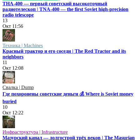
ТНА-400 — первый советский высокоточный
радиотелескоп | TNA-400 — the first Soviet high-precision
radio telescope
13
Окт
11:56
Техника | Machines
Красный трактор и его соседи | The Red Tractor and its
neighbors
11
Окт
12:08
Свалка | Dump
Где похоронены советские деньги 💰 Where is Soviet money
buried
10
Окт
12:22
Инфраструктура | Infrastructure
Мазурский канал — долгострой трёх веков | The Masurian