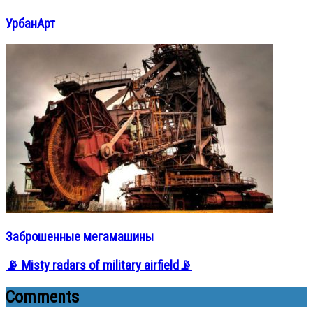
УрбанАрт
Заброшенные мегамашины
📡 Misty radars of military airfield📡
Comments