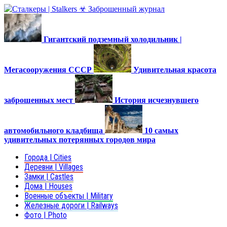
Гигантский подземный холодильник |
Мегасооружения СССР
Удивительная красота
заброшенных мест
История исчезнувшего
автомобильного кладбища
10 самых
удивительных потерянных городов мира
Города | Cities
Деревни | Villages
Замки | Castles
Дома | Houses
Военные объекты | Military
Железные дороги | Railways
Фото | Photo