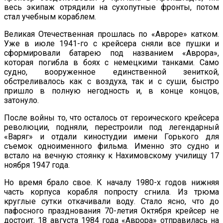
весь экипаж отрядили на сухопутные фронты, потом
стал учебным кораблем.
Великая Отечественная прошлась по «Авроре» катком.
Уже в июле 1941-го с крейсера сняли все пушки и
сформировали батарею под названием «Аврора»,
которая погибла в боях с немецкими танками. Само
судно, вооруженное единственной зениткой,
обстреливалось как с воздуха, так и с суши, быстро
пришло в полную негодность и, в конце концов,
затонуло.
После войны то, что осталось от героического крейсера
революции, подняли, перестроили под легендарный
«Варяг» и отдали киностудии имени Горького для
съемок одноименного фильма. Именно это судно и
встало на вечную стоянку к Нахимовскому училищу 17
ноября 1947 года.
Но время брало свое. К началу 1980-х годов нижняя
часть корпуса корабля попросту сгнила. Из трюма
круглые сутки откачивали воду. Стало ясно, что до
пафосного празднования 70-летия Октября крейсер не
достоит. 18 августа 1984 года «Аврора» отправилась на