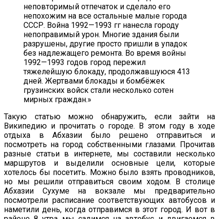
неповторимый отпечаток и сделало его
непохожим на все остальные малые города
СССР. Война 1992—1993 гг нанесла городу
непоправимый урон. Многие здания были
разрушены, другие просто пришли в упадок
без надлежащего ремонта. Во время войны
1992—1993 годов город пережил
тяжелейшую блокаду, продолжавшуюся 413
дней. Жертвами блокады и бомбёжек
грузинских войск стали несколько сотен
мирных граждан.»
Такую статью можно обнаружить, если зайти на
Википедию и прочитать о городе. В этом году в ходе
отдыха в Абхазии было решено отправиться и
посмотреть на город собственными глазами. Прочитав
разные статьи в интернете, мы составили несколько
маршрутов и выделили основные цели, которые
хотелось бы посетить. Можно было взять проводников,
но мы решили отправиться своим ходом. В столице
Абхазии Сухуме на вокзале мы предварительно
посмотрели расписание соответствующих автобусов и
наметили день, когда отправимся в этот город. И вот в
районе 8 утра мы садимся на автобус и двигаемся в