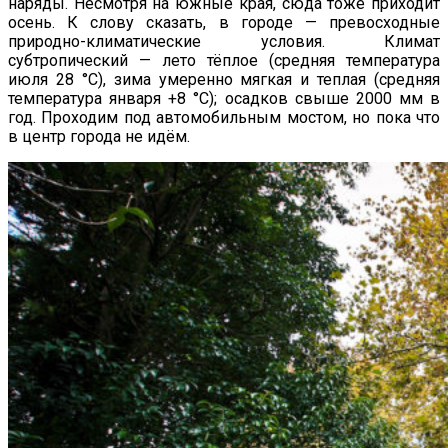
наряды. Несмотря на южные края, сюда тоже приходит
осень. К слову сказать, в городе — превосходные
природно-климатические условия. Климат
субтропический — лето тёплое (средняя температура
июля 28 °C), зима умеренно мягкая и теплая (средняя
температура января +8 °C); осадков свыше 2000 мм в
год. Проходим под автомобильным мостом, но пока что
в центр города не идём.