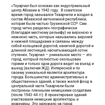
«Ткуарчал был основан как индустриальный
центр Абхазии в 1942 году. В советское
время город назывался Ткварчели и входил в
состав Абхазской автономной республики,
которая была частью Грузинской ССР. Сам
город четко разделен географически
(благодаря местному рельефу) на верхнюю и
нижнюю часть, которые назывались верхней
и нижней площадками и связаны между
собой кольцевой дорогой, канатной дорогой и
длинной лестницей, насчитывающей сотни
ступенек. Ткуарчал — уникальное место — это
город, который полностью окольцован
горами и только одна дорога ведет на въезд и
выезд (включая ЖД). Интересной и по
своему уникальной является архитектура
города. Большинство административных и
общественных зданий, а также жилой фонд в
центральной части Ткварчели были
построены пленными немецкими солдатами
(после 1943-44 гг). В проектировке зданий
участвовали немецкие архитекторы и
инженеры. Это наложило на город