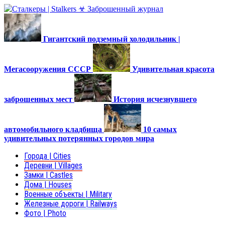
Гигантский подземный холодильник |
Мегасооружения СССР
Удивительная красота
заброшенных мест
История исчезнувшего
автомобильного кладбища
10 самых
удивительных потерянных городов мира
Города | Cities
Деревни | Villages
Замки | Castles
Дома | Houses
Военные объекты | Military
Железные дороги | Railways
Фото | Photo