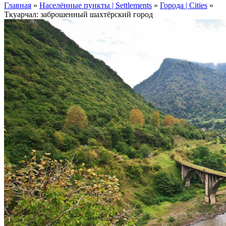
Главная
»
Населённые пункты | Settlements
»
Города | Cities
»
Ткуарчал: заброшенный шахтёрский город