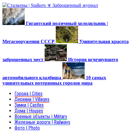
Гигантский подземный холодильник |
Мегасооружения СССР
Удивительная красота
заброшенных мест
История исчезнувшего
автомобильного кладбища
10 самых
удивительных потерянных городов мира
Города | Cities
Деревни | Villages
Замки | Castles
Дома | Houses
Военные объекты | Military
Железные дороги | Railways
Фото | Photo