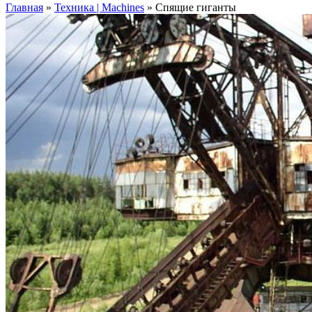
Главная
»
Техника | Machines
»
Спящие гиганты