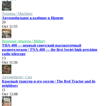
Техника | Machines
Автомобильное кладбище в Ирпене
20
Окт
11:55
Военные объекты | Military
ТНА-400 — первый советский высокоточный
радиотелескоп | TNA-400 — the first Soviet high-precision
radio telescope
13
Окт
11:56
Автомобили | Cars
Красный трактор и его соседи | The Red Tractor and its
neighbors
11
Окт
12:08