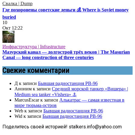
Свалка | Dump
Где похоронены советские деньги 💰 Where is Soviet money
buried
10
Окт
12:22
Инфраструктура | Infrastructure
Мазурский канал — долгострой трёх веков | The Masurian
Canal — long construction of three centuries
Свежие комментарии
Д
к записи
Бывшая радиостанция РВ-96
Аноним
к записи
Средний морской танкер «Вишера» |
Medium sea tanker «Vishera» ⚓
MarcusEscar
к записи
Алькатрас — самая известная в
мире тюрьма-остров
Web
к записи
Бывшая радиостанция РВ-96
Wid
к записи
Бывшая радиостанция РВ-96
Поделитесь своей историей! stalkers.info@yahoo.com