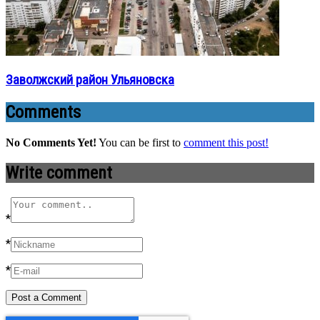
Заволжский район Ульяновска
Comments
No Comments Yet!
You can be first to
comment this post!
Write comment
*
*
*