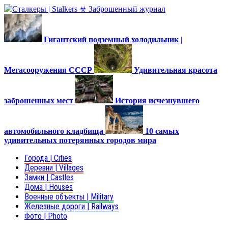
Гигантский подземный холодильник |
Мегасооружения СССР
Удивительная красота
заброшенных мест
История исчезнувшего
автомобильного кладбища
10 самых
удивительных потерянных городов мира
Города | Cities
Деревни | Villages
Замки | Castles
Дома | Houses
Военные объекты | Military
Железные дороги | Railways
Фото | Photo