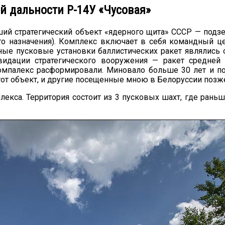
й дальности Р-14У «Чусовая»
ий стратегический объект «ядерного щита» СССР — под
о назначения). Комплекс включает в себя командный це
ые пусковые установки баллистических ракет являлись
дации стратегического вооружения — ракет средней 
омпалекс расформировали. Миновало больше 30 лет и по
этот объект, и другие посещенные мною в Белоруссии позж
екса. Территория состоит из 3 пусковых шахт, где рань