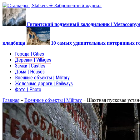
Гигантский подземный холодильник | Мегасоор
кладбища
10 самых удивительных потерянных г
Города | Cities
Деревни | Villages
Замки | Castles
Дома | Houses
Военные объекты | Military
Железные дороги | Railways
Фото | Photo
Главная
»
Военные объекты | Military
»
Шахтная пусковая устан