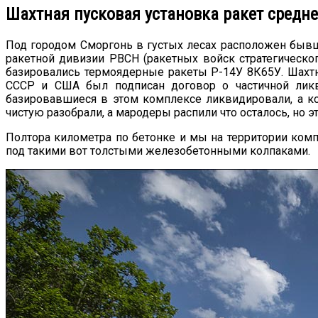
Шахтная пусковая установка ракет средне
Под городом Сморгонь в густых лесах расположен бывш
ракетной дивизии РВСН (ракетных войск стратегическог
базировались термоядерные ракеты Р-14У 8К65У. Шахтн
СССР и США был подписан договор о частичной ликви
базировавшиеся в этом комплексе ликвидировали, а к
чистую разобрали, а мародеры распили что осталось, но 
Полтора километра по бетонке и мы на территории компл
под такими вот толстыми железобетонными колпаками.