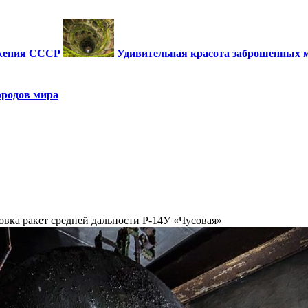
ужения СССР
Удивительная красота заброшенных 
ородов мира
овка ракет средней дальности Р-14У «Чусовая»