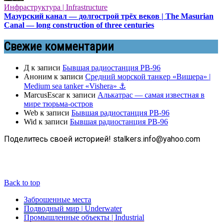
Инфраструктура | Infrastructure
Мазурский канал — долгострой трёх веков | The Masurian
Canal — long construction of three centuries
Свежие комментарии
Д
к записи
Бывшая радиостанция РВ-96
Аноним
к записи
Средний морской танкер «Вишера» |
Medium sea tanker «Vishera» ⚓
MarcusEscar
к записи
Алькатрас — самая известная в
мире тюрьма-остров
Web
к записи
Бывшая радиостанция РВ-96
Wid
к записи
Бывшая радиостанция РВ-96
Поделитесь своей историей! stalkers.info@yahoo.com
Back to top
Заброшенные места
Подводный мир | Underwater
Промышленные объекты | Industrial