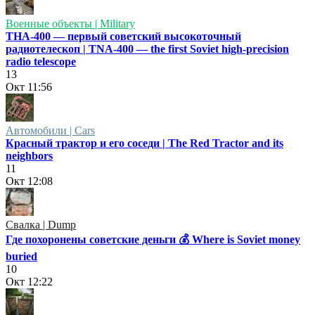
Военные объекты | Military
ТНА-400 — первый советский высокоточный
радиотелескоп | TNA-400 — the first Soviet high-precision
radio telescope
13
Окт
11:56
Автомобили | Cars
Красный трактор и его соседи | The Red Tractor and its
neighbors
11
Окт
12:08
Свалка | Dump
Где похоронены советские деньги 💰 Where is Soviet money
buried
10
Окт
12:22