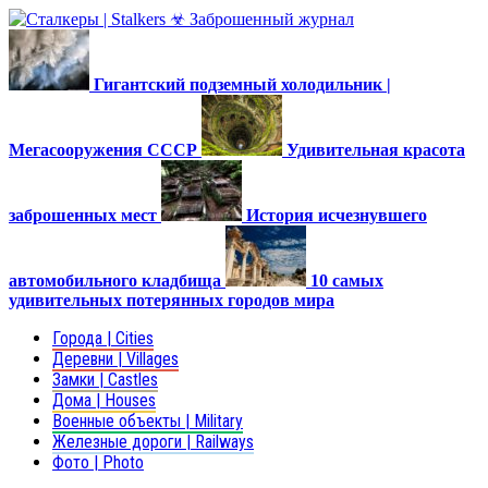
Гигантский подземный холодильник |
Мегасооружения СССР
Удивительная красота
заброшенных мест
История исчезнувшего
автомобильного кладбища
10 самых
удивительных потерянных городов мира
Города | Cities
Деревни | Villages
Замки | Castles
Дома | Houses
Военные объекты | Military
Железные дороги | Railways
Фото | Photo