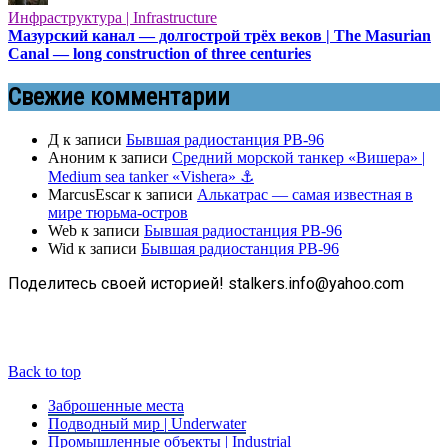
Инфраструктура | Infrastructure
Мазурский канал — долгострой трёх веков | The Masurian
Canal — long construction of three centuries
Свежие комментарии
Д
к записи
Бывшая радиостанция РВ-96
Аноним
к записи
Средний морской танкер «Вишера» |
Medium sea tanker «Vishera» ⚓
MarcusEscar
к записи
Алькатрас — самая известная в
мире тюрьма-остров
Web
к записи
Бывшая радиостанция РВ-96
Wid
к записи
Бывшая радиостанция РВ-96
Поделитесь своей историей! stalkers.info@yahoo.com
Back to top
Заброшенные места
Подводный мир | Underwater
Промышленные объекты | Industrial