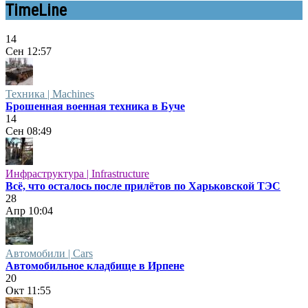
TimeLine
14
Сен
12:57
Техника | Machines
Брошенная военная техника в Буче
14
Сен
08:49
Инфраструктура | Infrastructure
Всё, что осталось после прилётов по Харьковской ТЭС
28
Апр
10:04
Автомобили | Cars
Автомобильное кладбище в Ирпене
20
Окт
11:55