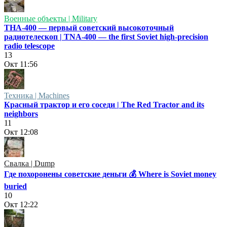
Военные объекты | Military
ТНА-400 — первый советский высокоточный
радиотелескоп | TNA-400 — the first Soviet high-precision
radio telescope
13
Окт
11:56
Техника | Machines
Красный трактор и его соседи | The Red Tractor and its
neighbors
11
Окт
12:08
Свалка | Dump
Где похоронены советские деньги 💰 Where is Soviet money
buried
10
Окт
12:22