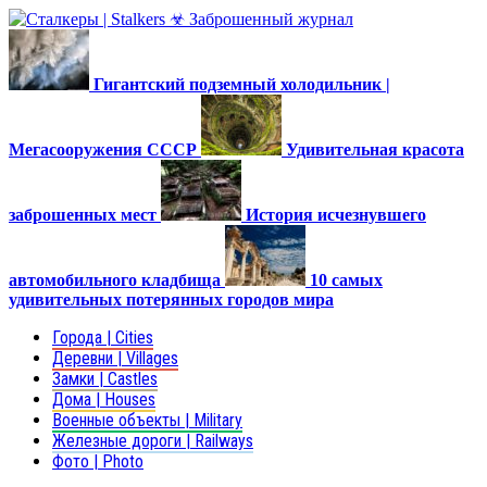
Гигантский подземный холодильник |
Мегасооружения СССР
Удивительная красота
заброшенных мест
История исчезнувшего
автомобильного кладбища
10 самых
удивительных потерянных городов мира
Города | Cities
Деревни | Villages
Замки | Castles
Дома | Houses
Военные объекты | Military
Железные дороги | Railways
Фото | Photo