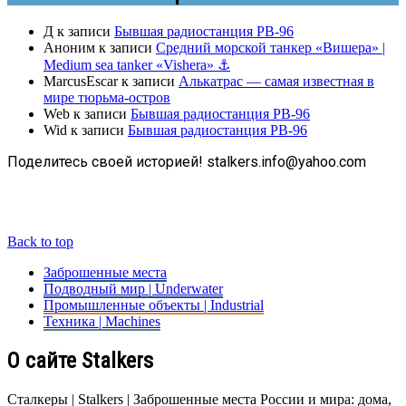
Д
к записи
Бывшая радиостанция РВ-96
Аноним
к записи
Средний морской танкер «Вишера» |
Medium sea tanker «Vishera» ⚓
MarcusEscar
к записи
Алькатрас — самая известная в
мире тюрьма-остров
Web
к записи
Бывшая радиостанция РВ-96
Wid
к записи
Бывшая радиостанция РВ-96
Поделитесь своей историей! stalkers.info@yahoo.com
Back to top
Заброшенные места
Подводный мир | Underwater
Промышленные объекты | Industrial
Техника | Machines
О сайте Stalkers
Сталкеры | Stalkers | Заброшенные места России и мира: дома,