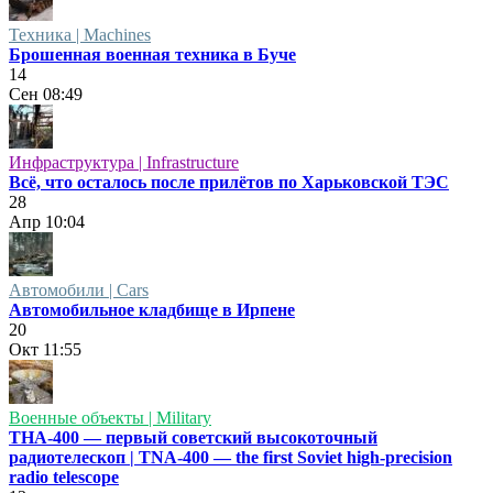
Техника | Machines
Брошенная военная техника в Буче
14
Сен
08:49
Инфраструктура | Infrastructure
Всё, что осталось после прилётов по Харьковской ТЭС
28
Апр
10:04
Автомобили | Cars
Автомобильное кладбище в Ирпене
20
Окт
11:55
Военные объекты | Military
ТНА-400 — первый советский высокоточный
радиотелескоп | TNA-400 — the first Soviet high-precision
radio telescope