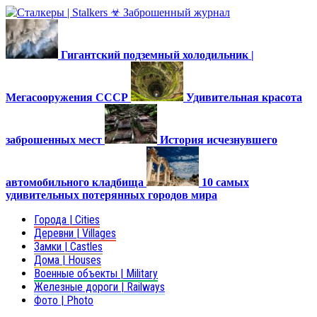
Гигантский подземный холодильник |
Мегасооружения СССР
Удивительная красота
заброшенных мест
История исчезнувшего
автомобильного кладбища
10 самых
удивительных потерянных городов мира
Города | Cities
Деревни | Villages
Замки | Castles
Дома | Houses
Военные объекты | Military
Железные дороги | Railways
Фото | Photo