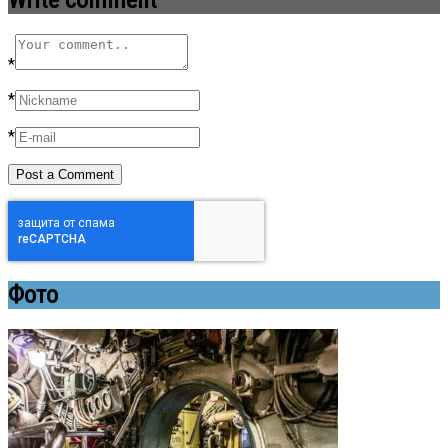
Write comment
*
*
*
Фото