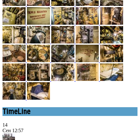
TimeLine
14
Сен
12:57