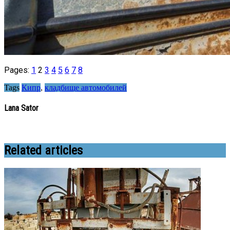
Pages:
1
2
3
4
5
6
7
8
Tags
Кипр
,
кладбище автомобилей
Lana Sator
Related articles