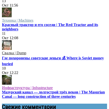
13
Окт
11:56
Техника | Machines
Красный трактор и его соседи | The Red Tractor and its
neighbors
11
Окт
12:08
Свалка | Dump
Где похоронены советские деньги 💰 Where is Soviet money
buried
10
Окт
12:22
Инфраструктура | Infrastructure
Мазурский канал — долгострой трёх веков | The Masurian
Canal — long construction of three centuries
Свежие комментарии