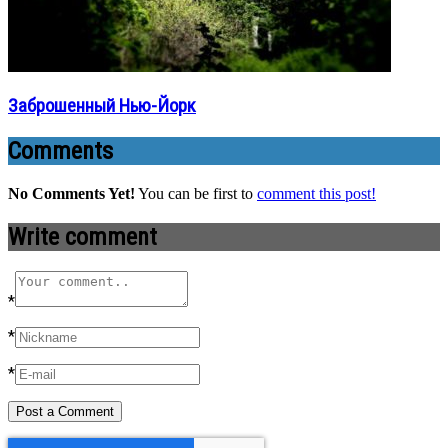
Заброшенный Нью-Йорк
Comments
No Comments Yet!
You can be first to
comment this post!
Write comment
*
*
*