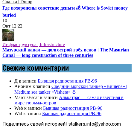
Свалка | Dump
Где похоронены советские деньги 💰 Where is Soviet money
buried
10
Окт
12:22
Инфраструктура | Infrastructure
Мазурский канал — долгострой трёх веков | The Masurian
Canal — long construction of three centuries
Свежие комментарии
Д
к записи
Бывшая радиостанция РВ-96
Аноним
к записи
Средний морской танкер «Вишера» |
Medium sea tanker «Vishera» ⚓
MarcusEscar
к записи
Алькатрас — самая известная в
мире тюрьма-остров
Web
к записи
Бывшая радиостанция РВ-96
Wid
к записи
Бывшая радиостанция РВ-96
Поделитесь своей историей! stalkers.info@yahoo.com