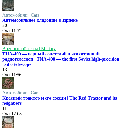
Автомобили | Cars
Автомобильное кладбище в Ирпене
20
Окт
11:55
Военные объекты | Military
ТНА-400 — первый советский высокоточный
радиотелескоп | TNA-400 — the first Soviet high-precision
radio telescope
13
Окт
11:56
Автомобили | Cars
Красный трактор и его соседи | The Red Tractor and its
neighbors
11
Окт
12:08