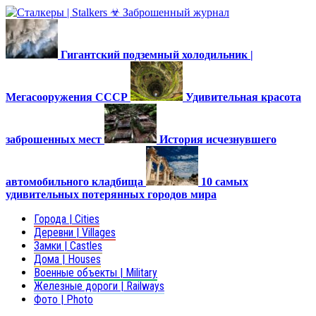
Гигантский подземный холодильник |
Мегасооружения СССР
Удивительная красота
заброшенных мест
История исчезнувшего
автомобильного кладбища
10 самых
удивительных потерянных городов мира
Города | Cities
Деревни | Villages
Замки | Castles
Дома | Houses
Военные объекты | Military
Железные дороги | Railways
Фото | Photo