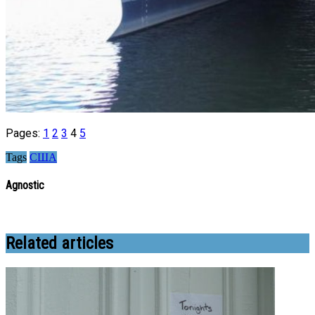
Pages:
1
2
3
4
5
Tags
США
Agnostic
Related articles