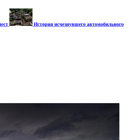
мест
История исчезнувшего автомобильного