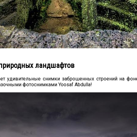
 природных ландшафтов
лает удивительные снимки заброшенных строений на фон
азочными фотоснимками Yoosaf Abdulla!