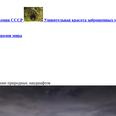
ужения СССР
Удивительная красота заброшенных 
ородов мира
фоне природных ландшафтов