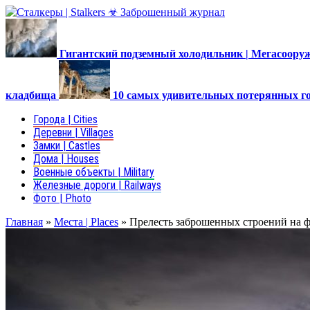
Гигантский подземный холодильник | Мегасоор
кладбища
10 самых удивительных потерянных г
Города | Cities
Деревни | Villages
Замки | Castles
Дома | Houses
Военные объекты | Military
Железные дороги | Railways
Фото | Photo
Главная
»
Места | Places
»
Прелесть заброшенных строений на 