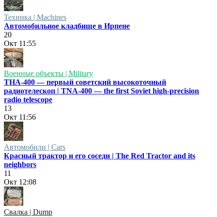
Техника | Machines
Автомобильное кладбище в Ирпене
20
Окт
11:55
Военные объекты | Military
ТНА-400 — первый советский высокоточный
радиотелескоп | TNA-400 — the first Soviet high-precision
radio telescope
13
Окт
11:56
Автомобили | Cars
Красный трактор и его соседи | The Red Tractor and its
neighbors
11
Окт
12:08
Свалка | Dump