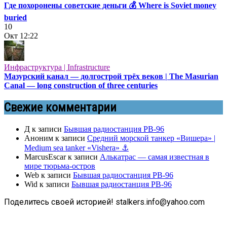
Где похоронены советские деньги 💰 Where is Soviet money
buried
10
Окт
12:22
Инфраструктура | Infrastructure
Мазурский канал — долгострой трёх веков | The Masurian
Canal — long construction of three centuries
Свежие комментарии
Д
к записи
Бывшая радиостанция РВ-96
Аноним
к записи
Средний морской танкер «Вишера» |
Medium sea tanker «Vishera» ⚓
MarcusEscar
к записи
Алькатрас — самая известная в
мире тюрьма-остров
Web
к записи
Бывшая радиостанция РВ-96
Wid
к записи
Бывшая радиостанция РВ-96
Поделитесь своей историей! stalkers.info@yahoo.com