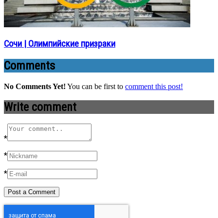
Сочи | Олимпийские призраки
Comments
No Comments Yet!
You can be first to
comment this post!
Write comment
*
*
*