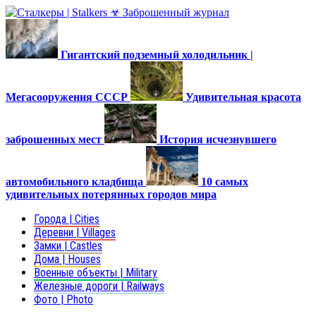
Гигантский подземный холодильник |
Мегасооружения СССР
Удивительная красота
заброшенных мест
История исчезнувшего
автомобильного кладбища
10 самых
удивительных потерянных городов мира
Города | Cities
Деревни | Villages
Замки | Castles
Дома | Houses
Военные объекты | Military
Железные дороги | Railways
Фото | Photo