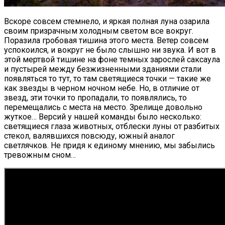
Вскоре совсем стемнело, и яркая полная луна озарила
своим призрачным холодным светом все вокруг.
Поразила гробовая тишина этого места. Ветер совсем
успокоился, и вокруг не было слышно ни звука. И вот в
этой мертвой тишине на фоне темных зарослей саксаула
и пустырей между безжизненными зданиями стали
появляться то тут, то там светящиеся точки — такие же
как звезды в черном ночном небе. Но, в отличие от
звезд, эти точки то пропадали, то появлялись, то
перемещались с места на место. Зрелище довольно
жуткое… Версий у нашей команды было несколько:
светящиеся глаза животных, отблески луны от разбитых
стекол, валявшихся повсюду, южный аналог
светлячков. Не придя к единому мнению, мы забылись
тревожным сном…