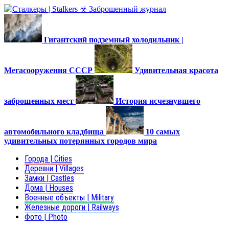
Гигантский подземный холодильник |
Мегасооружения СССР
Удивительная красота
заброшенных мест
История исчезнувшего
автомобильного кладбища
10 самых
удивительных потерянных городов мира
Города | Cities
Деревни | Villages
Замки | Castles
Дома | Houses
Военные объекты | Military
Железные дороги | Railways
Фото | Photo