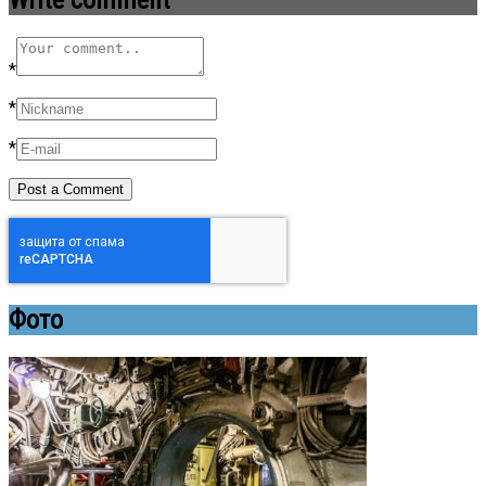
Write comment
*
*
*
Фото