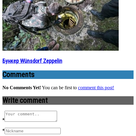
Бункер Wünsdorf Zeppelin
Comments
No Comments Yet!
You can be first to
comment this post!
Write comment
*
*