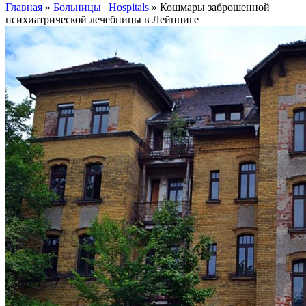
Главная
»
Больницы | Hospitals
»
Кошмары заброшенной
психиатрической лечебницы в Лейпциге