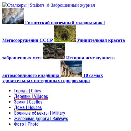
Гигантский подземный холодильник |
Мегасооружения СССР
Удивительная красота
заброшенных мест
История исчезнувшего
автомобильного кладбища
10 самых
удивительных потерянных городов мира
Города | Cities
Деревни | Villages
Замки | Castles
Дома | Houses
Военные объекты | Military
Железные дороги | Railways
Фото | Photo