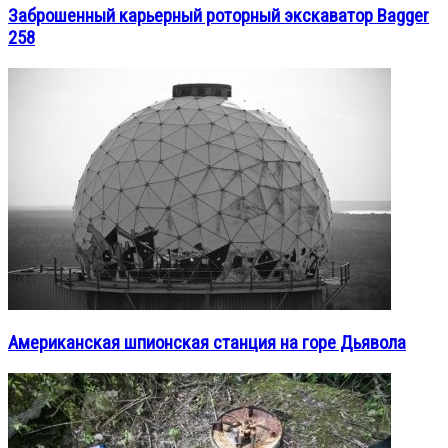
Заброшенный карьерный роторный экскаватор Bagger
258
Американская шпионская станция на горе Дьявола