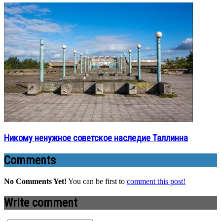
Никому ненужное советское наследие Таллинна
Comments
No Comments Yet!
You can be first to
comment this post!
Write comment