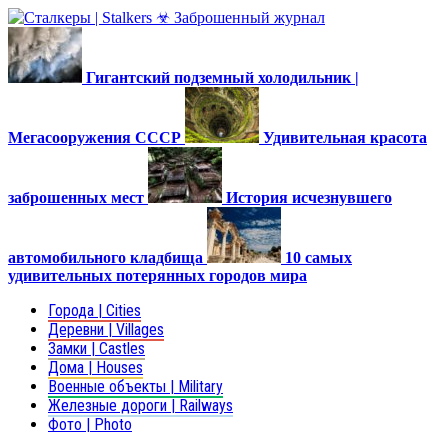
Гигантский подземный холодильник |
Мегасооружения СССР
Удивительная красота
заброшенных мест
История исчезнувшего
автомобильного кладбища
10 самых
удивительных потерянных городов мира
Города | Cities
Деревни | Villages
Замки | Castles
Дома | Houses
Военные объекты | Military
Железные дороги | Railways
Фото | Photo