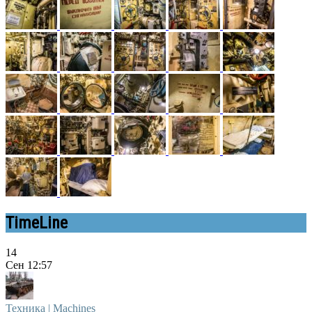
TimeLine
14
Сен
12:57
Техника | Machines