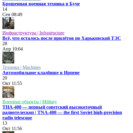
Брошенная военная техника в Буче
14
Сен
08:49
Инфраструктура | Infrastructure
Всё, что осталось после прилётов по Харьковской ТЭС
28
Апр
10:04
Техника | Machines
Автомобильное кладбище в Ирпене
20
Окт
11:55
Военные объекты | Military
ТНА-400 — первый советский высокоточный
радиотелескоп | TNA-400 — the first Soviet high-precision
radio telescope
13
Окт
11:56