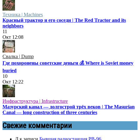
Техника | Machines
Красный трактор и его соседи | The Red Tractor and its
neighbors
11
Окт
12:08
Свалка | Dump
Где похоронены советские деньги 💰 Where is Soviet money
buried
10
Окт
12:22
Инфраструктура | Infrastructure
Мазурский канал — долгострой трёх веков | The Masurian
Canal — long construction of three centuries
Свежие комментарии
Д
к записи
Бывшая радиостанция РВ-96