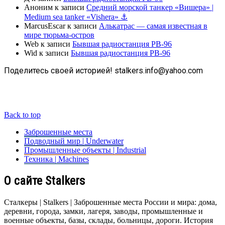
Аноним
к записи
Средний морской танкер «Вишера» |
Medium sea tanker «Vishera» ⚓
MarcusEscar
к записи
Алькатрас — самая известная в
мире тюрьма-остров
Web
к записи
Бывшая радиостанция РВ-96
Wid
к записи
Бывшая радиостанция РВ-96
Поделитесь своей историей! stalkers.info@yahoo.com
Back to top
Заброшенные места
Подводный мир | Underwater
Промышленные объекты | Industrial
Техника | Machines
О сайте Stalkers
Сталкеры | Stalkers | Заброшенные места России и мира: дома,
деревни, города, замки, лагеря, заводы, промышленные и
военные объекты, базы, склады, больницы, дороги. История