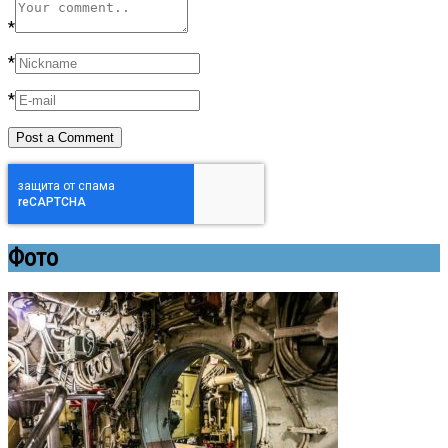
*
*
*
Фото