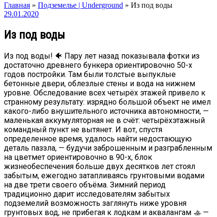
Главная
»
Подземелье | Underground
»
Из под воды
29.01.2020
Из под воды
Из под воды! 🐠 Пару лет назад показывала фотки из
достаточно древнего бункера ориентировочно 50-х
годов постройки. Там были толстые выпуклые
бетонные двери, облезлые стены и вода на нижнем
уровне. Обследование всех четырёх этажей привело к
странному результату: изрядно большой объект не имел
какого-либо внушительного источника автономности, —
маленькая аккумуляторная не в счёт: четырёхэтажный
командный пункт не вытянет. И вот, спустя
определенное время, удалось найти недостающую
деталь паззла, — будучи заброшенным и разграбленным
на цветмет ориентировочно в 90-х, блок
жизнеобеспечения больше двух десятков лет стоял
забытым, ежегодно затапливаясь грунтовыми водами
на две трети своего объёма. Зимний период
традиционно дарит исследователям забытых
подземелий возможность заглянуть ниже уровня
грунтовых вод, не прибегая к лодкам и аквалангам 🚣 —