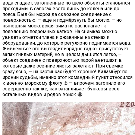
вода спадает, затопленные по шею объекты становятся
проходимы в сапогах всего лишь до колена или до
пояса. Был бы мороз да сквозное соединение с
поверхностью, — ещё и подмёрзнуть бы могло, — но
нынешняя московская зима не располагает к
появлению подземных катков. На снимках можно
увидеть отметки тлена и ржавчины на стенах и
оборудовании, до которых регулярно поднимается вода.
Живьём всё это выглядит изрядно гадко, присутствует
запах гнилых материй, но в целом дышится легко, —
объект соединен с поверхностью парой вентшахт, в
которые даже осенние листья залетают. При съёмке
сразу ясно, — на картинках будет хорошо! Каламбур: по
иронии судьбы, именно этот командный пункт относился
к военно-морскому флоту ⚓ — впрочем, затопило его
совершенно так же, как затапливает бункеры всех
остальных видов и родов войск 😂