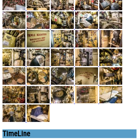
TimeLine