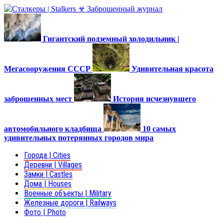
Гигантский подземный холодильник |
Мегасооружения СССР
Удивительная красота
заброшенных мест
История исчезнувшего
автомобильного кладбища
10 самых
удивительных потерянных городов мира
Города | Cities
Деревни | Villages
Замки | Castles
Дома | Houses
Военные объекты | Military
Железные дороги | Railways
Фото | Photo