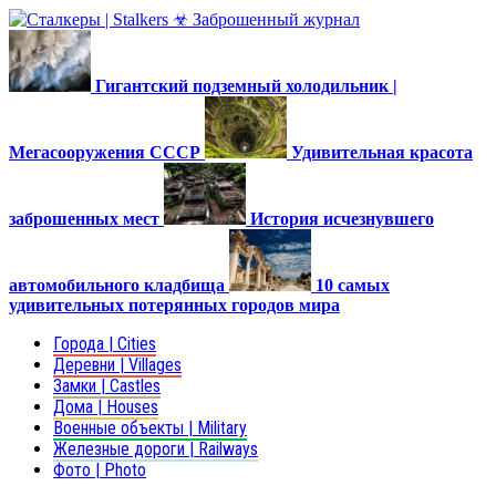
Гигантский подземный холодильник |
Мегасооружения СССР
Удивительная красота
заброшенных мест
История исчезнувшего
автомобильного кладбища
10 самых
удивительных потерянных городов мира
Города | Cities
Деревни | Villages
Замки | Castles
Дома | Houses
Военные объекты | Military
Железные дороги | Railways
Фото | Photo