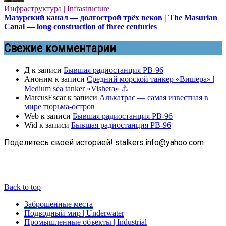
Инфраструктура | Infrastructure
Мазурский канал — долгострой трёх веков | The Masurian
Canal — long construction of three centuries
Свежие комментарии
Д
к записи
Бывшая радиостанция РВ-96
Аноним
к записи
Средний морской танкер «Вишера» |
Medium sea tanker «Vishera» ⚓
MarcusEscar
к записи
Алькатрас — самая известная в
мире тюрьма-остров
Web
к записи
Бывшая радиостанция РВ-96
Wid
к записи
Бывшая радиостанция РВ-96
Поделитесь своей историей! stalkers.info@yahoo.com
Back to top
Заброшенные места
Подводный мир | Underwater
Промышленные объекты | Industrial