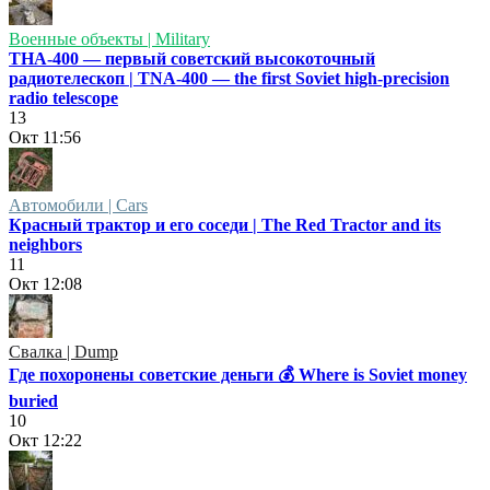
Военные объекты | Military
ТНА-400 — первый советский высокоточный
радиотелескоп | TNA-400 — the first Soviet high-precision
radio telescope
13
Окт
11:56
Автомобили | Cars
Красный трактор и его соседи | The Red Tractor and its
neighbors
11
Окт
12:08
Свалка | Dump
Где похоронены советские деньги 💰 Where is Soviet money
buried
10
Окт
12:22