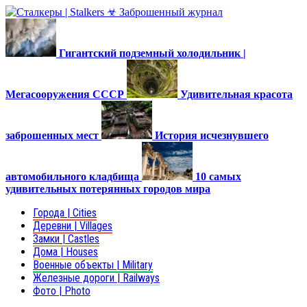
Гигантский подземный холодильник |
Мегасооружения СССР
Удивительная красота
заброшенных мест
История исчезнувшего
автомобильного кладбища
10 самых
удивительных потерянных городов мира
Города | Cities
Деревни | Villages
Замки | Castles
Дома | Houses
Военные объекты | Military
Железные дороги | Railways
Фото | Photo