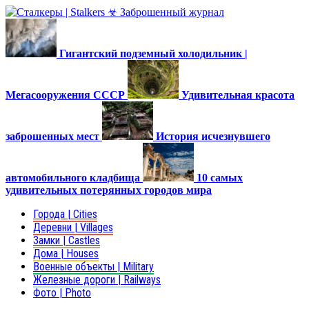
Гигантский подземный холодильник |
Мегасооружения СССР
Удивительная красота
заброшенных мест
История исчезнувшего
автомобильного кладбища
10 самых
удивительных потерянных городов мира
Города | Cities
Деревни | Villages
Замки | Castles
Дома | Houses
Военные объекты | Military
Железные дороги | Railways
Фото | Photo