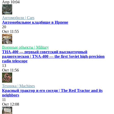
Апр
10:04
Автомобили | Cars
Автомобильное кладбище в Ирпене
20
Окт
11:55
Военные объекты | Military
ТНА-400 — первый советский высокоточный
радиотелескоп | TNA-400 — the first Soviet high-precision
radio telescope
13
Окт
11:56
Техника | Machines
Красный трактор и его соседи | The Red Tractor and its
neighbors
11
Окт
12:08