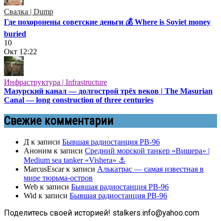
Свалка | Dump
Где похоронены советские деньги 💰 Where is Soviet money
buried
10
Окт
12:22
Инфраструктура | Infrastructure
Мазурский канал — долгострой трёх веков | The Masurian
Canal — long construction of three centuries
Свежие комментарии
Д
к записи
Бывшая радиостанция РВ-96
Аноним
к записи
Средний морской танкер «Вишера» |
Medium sea tanker «Vishera» ⚓
MarcusEscar
к записи
Алькатрас — самая известная в
мире тюрьма-остров
Web
к записи
Бывшая радиостанция РВ-96
Wid
к записи
Бывшая радиостанция РВ-96
Поделитесь своей историей! stalkers.info@yahoo.com