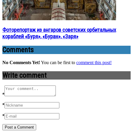
Фоторепортаж из ангаров советских орбитальных
кораблей «Буря», «Буран», «Заря»
Comments
No Comments Yet!
You can be first to
comment this post!
Write comment
*
*
*