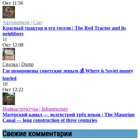
Окт
11:56
Автомобили | Cars
Красный трактор и его соседи | The Red Tractor and its
neighbors
11
Окт
12:08
Свалка | Dump
Где похоронены советские деньги 💰 Where is Soviet money
buried
10
Окт
12:22
Инфраструктура | Infrastructure
Мазурский канал — долгострой трёх веков | The Masurian
Canal — long construction of three centuries
Свежие комментарии