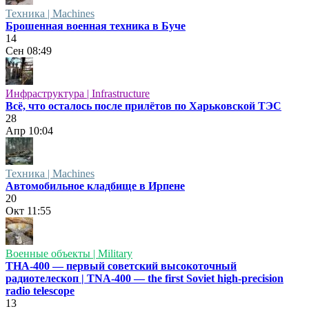
Техника | Machines
Брошенная военная техника в Буче
14
Сен
08:49
Инфраструктура | Infrastructure
Всё, что осталось после прилётов по Харьковской ТЭС
28
Апр
10:04
Техника | Machines
Автомобильное кладбище в Ирпене
20
Окт
11:55
Военные объекты | Military
ТНА-400 — первый советский высокоточный
радиотелескоп | TNA-400 — the first Soviet high-precision
radio telescope
13