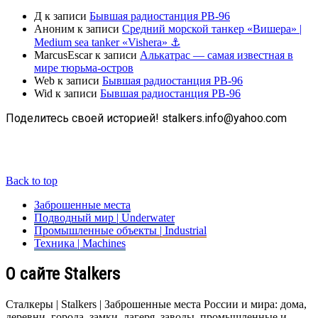
Д
к записи
Бывшая радиостанция РВ-96
Аноним
к записи
Средний морской танкер «Вишера» |
Medium sea tanker «Vishera» ⚓
MarcusEscar
к записи
Алькатрас — самая известная в
мире тюрьма-остров
Web
к записи
Бывшая радиостанция РВ-96
Wid
к записи
Бывшая радиостанция РВ-96
Поделитесь своей историей! stalkers.info@yahoo.com
Back to top
Заброшенные места
Подводный мир | Underwater
Промышленные объекты | Industrial
Техника | Machines
О сайте Stalkers
Сталкеры | Stalkers | Заброшенные места России и мира: дома,
деревни, города, замки, лагеря, заводы, промышленные и