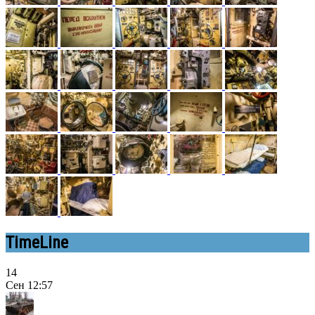
TimeLine
14
Сен
12:57