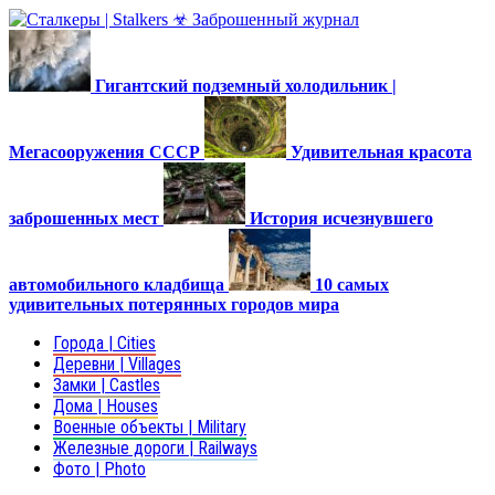
Гигантский подземный холодильник |
Мегасооружения СССР
Удивительная красота
заброшенных мест
История исчезнувшего
автомобильного кладбища
10 самых
удивительных потерянных городов мира
Города | Cities
Деревни | Villages
Замки | Castles
Дома | Houses
Военные объекты | Military
Железные дороги | Railways
Фото | Photo