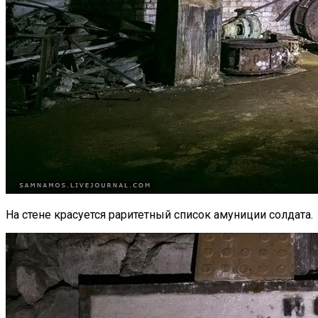
На стене красуется раритетный список амуниции солдата.