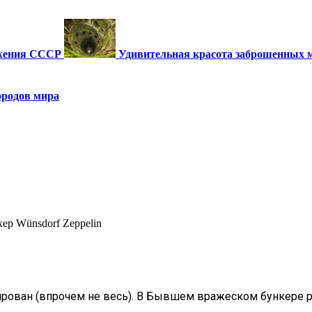
ужения СССР
Удивительная красота заброшенных 
ородов мира
ер Wünsdorf Zeppelin
рован (впрочем не весь). В Бывшем вражеском бункере ра