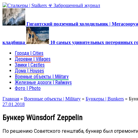
Гигантский подземный холодильник | Мегасоор
кладбища
10 самых удивительных потерянных г
Города | Cities
Деревни | Villages
Замки | Castles
Дома | Houses
Военные объекты | Military
Железные дороги | Railways
Фото | Photo
Главная
»
Военные объекты | Military
»
Бункеры | Bunkers
»
Бунк
27.01.2018
Бункер Wünsdorf Zeppelin
По решению Советского генштаба, бункер был отремонти